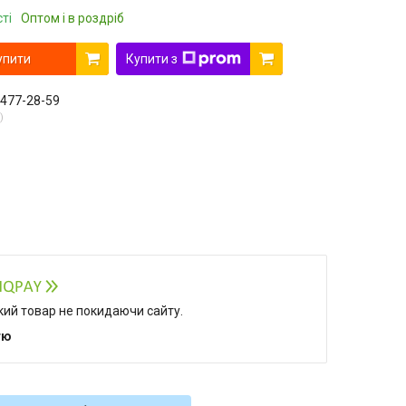
ті
Оптом і в роздріб
упити
Купити з
 477-28-59
який товар не покидаючи сайту.
тю