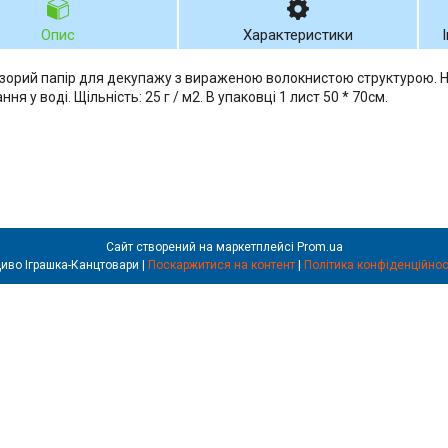
Опис
Характеристики
зорий папір для декупажу з вираженою волокнистою структурою. 
ня у воді. Щільність: 25 г / м2. В упаковці 1 лист 50 * 70см.
Сайт створений на маркетплейсі
Prom.ua
Диво Іграшка-Канцтовари |
Поскаржитися на контент
|
Політика конфіденційнос