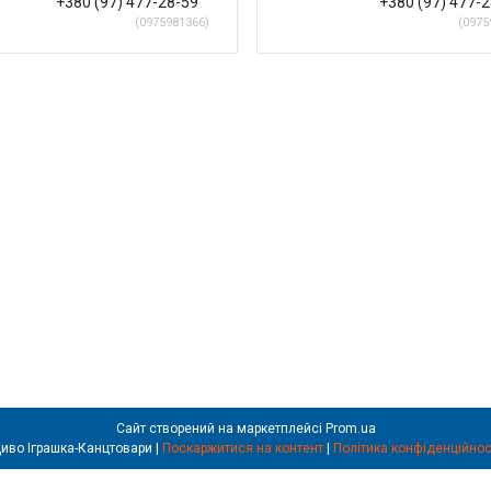
+380 (97) 477-28-59
+380 (97) 477-
0975981366
0975
Сайт створений на маркетплейсі
Prom.ua
Диво Іграшка-Канцтовари |
Поскаржитися на контент
|
Політика конфіденційнос