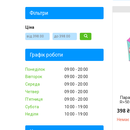
Фільтри
Ціна
Графік роботи
Понеділок
09:00
20:00
Вівторок
09:00
20:00
Середа
09:00
20:00
Четвер
09:00
20:00
Пара
Пʼятниця
09:00
20:00
R=50
світ
Субота
10:00
19:00
398 ₴
67 с
Неділя
10:00
19:00
Немає 