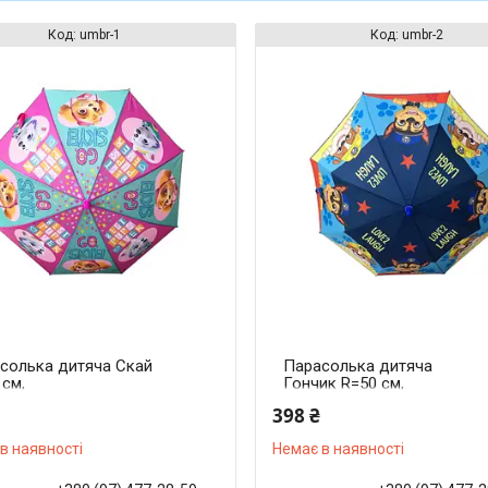
umbr-1
umbr-2
солька дитяча Скай
Парасолька дитяча
 см,
Гончик R=50 см,
ловідбиваюча стрічка,
світловідбиваюча стрічка,
398 ₴
м
67 см
в наявності
Немає в наявності