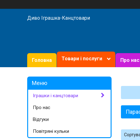
Диво Іграшка-Канцтовари
Товари і послуги
Головна
Про нас
Іграшки і канцтовари
Про нас
Пара
Відгуки
Повітряні кульки