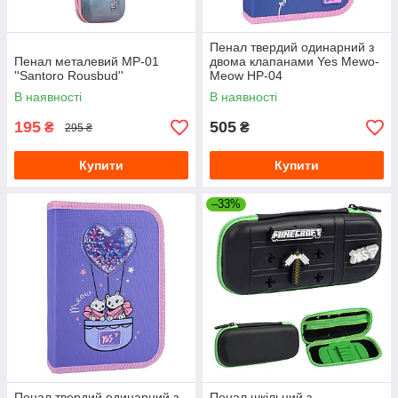
Пенал твердий одинарний з
Пенал металевий MP-01
двома клапанами Yes Mewo-
''Santoro Rousbud''
Meow HP-04
В наявності
В наявності
195
505
₴
₴
295 ₴
Купити
Купити
–33%
Пенал твердий одинарний з
Пенал шкільний з