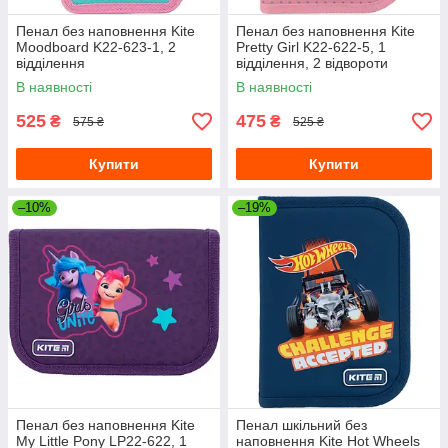
Пенал без наповнення Kite
Пенал без наповнення Kite
Moodboard K22-623-1, 2
Pretty Girl K22-622-5, 1
відділення
відділення, 2 відвороти
В наявності
В наявності
525
475
₴
₴
575 ₴
525 ₴
Купити
Купити
–10%
–19%
Пенал без наповнення Kite
Пенал шкільний без
My Little Pony LP22-622, 1
наповнення Kite Hot Wheels