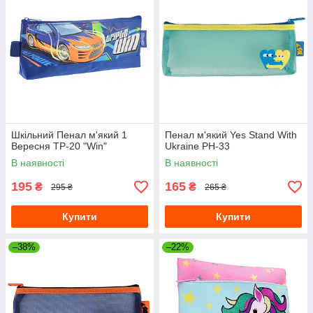
Шкільний Пенал м'який 1
Пенал м'який Yes Stand With
Вересня TP-20 "Win"
Ukraine PH-33
В наявності
В наявності
195
165
₴
₴
295 ₴
265 ₴
Купити
Купити
–38%
–22%