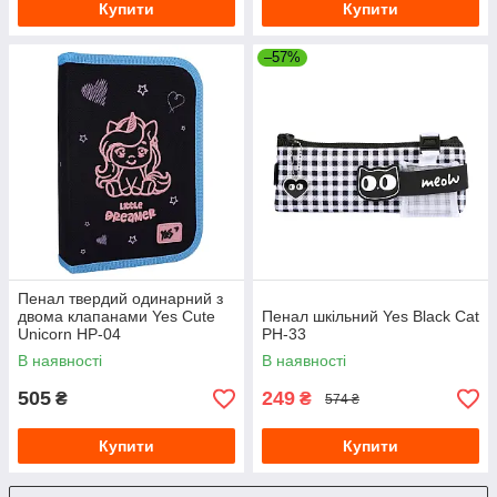
Купити
Купити
–57%
Пенал твердий одинарний з
двома клапанами Yes Cute
Пенал шкільний Yes Black Cat
Unicorn HP-04
PH-33
В наявності
В наявності
505
249
₴
₴
574 ₴
Купити
Купити