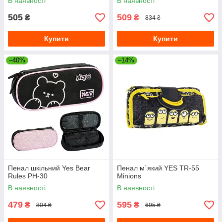
В наявності
В наявності
505
509
₴
₴
834 ₴
Купити
Купити
–40%
–14%
Пенал шкільний Yes Bear
Пенал м`який YES TR-55
Rules PH-30
Minions
В наявності
В наявності
479
595
₴
₴
804 ₴
695 ₴