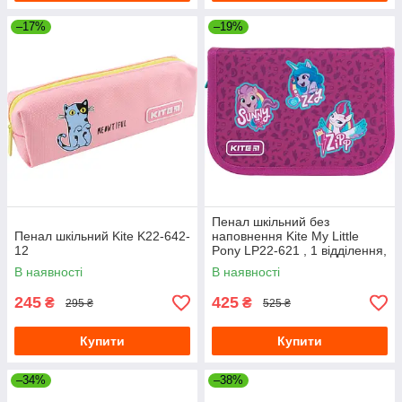
–17%
–19%
Пенал шкільний без
Пенал шкільний Kite K22-642-
наповнення Kite My Little
12
Pony LP22-621 , 1 відділення,
1 відворот
В наявності
В наявності
245
425
₴
₴
295 ₴
525 ₴
Купити
Купити
–34%
–38%