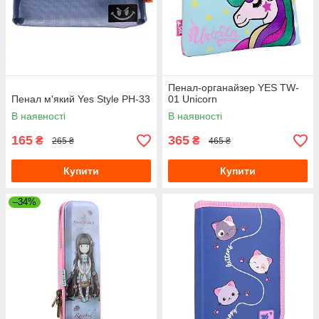
Пенал-органайзер YES TW-
Пенал м'який Yes Style PH-33
01 Unicorn
В наявності
В наявності
165
365
₴
₴
265 ₴
465 ₴
Купити
Купити
–34%