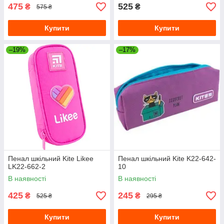
475
525
₴
₴
575 ₴
Купити
Купити
–19%
–17%
Пенал шкільний Kite Likee
Пенал шкільний Kite K22-642-
LK22-662-2
10
В наявності
В наявності
425
245
₴
₴
525 ₴
295 ₴
Купити
Купити