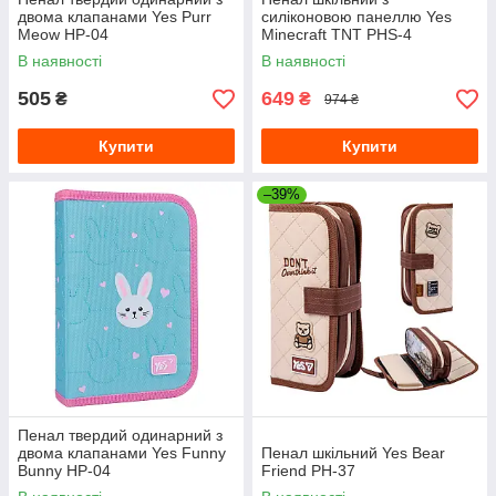
двома клапанами Yes Purr
силіконовою панеллю Yes
Meow HP-04
Minecraft TNT PHS-4
В наявності
В наявності
505
649
₴
₴
974 ₴
Купити
Купити
–39%
Пенал твердий одинарний з
двома клапанами Yes Funny
Пенал шкільний Yes Bear
Bunny HP-04
Friend PH-37