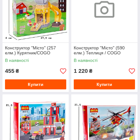
Конструктор "Місто" (257
Конструктор "Місто" (590
елм.) Курятник/COGO
елм.) Теплиця / COGO
В наявності
В наявності
455
1 220
₴
₴
Купити
Купити