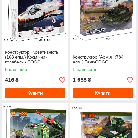
Конструктор "Креативність"
(168 елм.) Космічний
Конструктор "Армія" (784
корабель / COGO
елм.) Танк/COGO
В наявності
В наявності
416
1 658
₴
₴
Купити
Купити