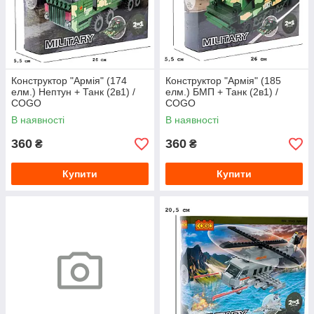
Конструктор "Армія" (174
Конструктор "Армія" (185
елм.) Нептун + Танк (2в1) /
елм.) БМП + Танк (2в1) /
COGO
COGO
В наявності
В наявності
360
360
₴
₴
Купити
Купити