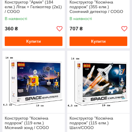
Конструктор "Армія" (184
Конструктор "Космічна
елм.) Літак + Гелікоптер (2в1)
подорож" (355 елм.)
/ COGO
Сонячний дитектор / COGO
В наявності
В наявності
360
707
₴
₴
Купити
Купити
Конструктор "Космічна
Конструктор "Космічна
подорож" (119 елм.)
подорож" (115 елм.)
Місячний зонд / COGO
Шатл/COGO