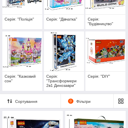
Серія: "Поліція"
Серія: "Дівчатка"
Серія:
"Будівництво"
Серія: "Казковий
Серія:
Серія: "DIY"
сон"
"Трансформери
2в1 Динозаври"
Сортування
0
Фільтри