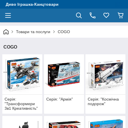
Диво Іграшка-Канцтовари
Товари та послуги
COGO
COGO
Серія:
Серія: "Армія"
Серія: "Космічна
"Трансформери
подорож"
3в1 Креативність"