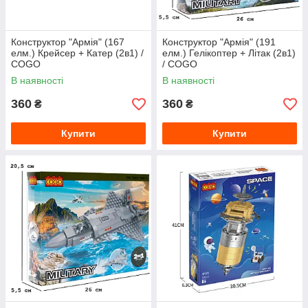
Конструктор "Армія" (167
Конструктор "Армія" (191
елм.) Крейсер + Катер (2в1) /
елм.) Гелікоптер + Літак (2в1)
COGO
/ COGO
В наявності
В наявності
360
360
₴
₴
Купити
Купити