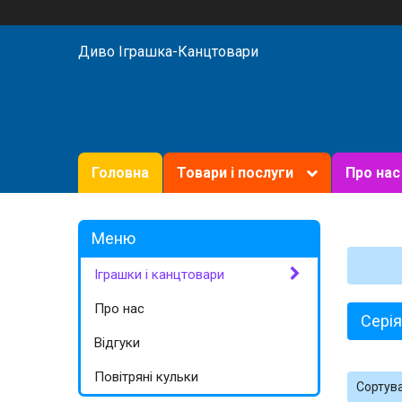
Диво Іграшка-Канцтовари
Головна
Товари і послуги
Про нас
Іграшки і канцтовари
Про нас
Серія
Відгуки
Повітряні кульки