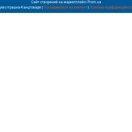
Сайт створений на маркетплейсі
Prom.ua
Диво Іграшка-Канцтовари |
Поскаржитися на контент
|
Політика конфіденційнос