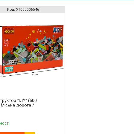
УТ000006546
труктор "DIY" (600
) Міська дорога /
O
ності