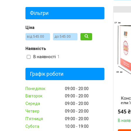
Фільтри
Ціна
Наявність
В наявності
1
Графік роботи
Понеділок
09:00
20:00
Вівторок
09:00
20:00
Конс
елм.
Середа
09:00
20:00
COG
545 ₴
Четвер
09:00
20:00
Пʼятниця
09:00
20:00
В наяв
Субота
10:00
19:00