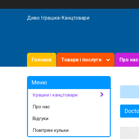
Диво Іграшка-Канцтовари
Головна
Товари і послуги
Про нас
Іграшки і канцтовари
Про нас
Docto
Відгуки
Повітряні кульки