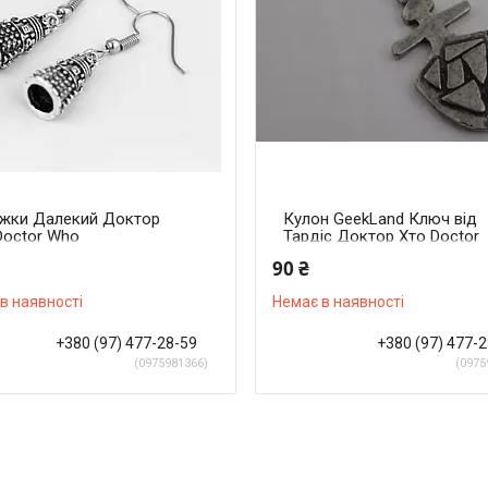
жки Далекий Доктор
Кулон GeekLand Ключ від
Doctor Who
Тардіс Доктор Хто Doctor
Who DW 20.13
90 ₴
в наявності
Немає в наявності
+380 (97) 477-28-59
+380 (97) 477-
0975981366
0975