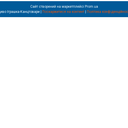
Сайт створений на маркетплейсі
Prom.ua
Диво Іграшка-Канцтовари |
Поскаржитися на контент
|
Політика конфіденційнос