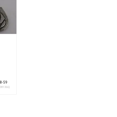
28-59
981366