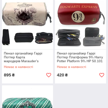
Пенал органайзер Гаррі
Пенал органайзер Гаррі
Поттер Карта
Поттер Платформа 9¾ Harry
мародерів Marauder's
Potter Platform 9¾ HP 50.101
Map Harry Potter HP 50.100
Немає в наявності
Немає в наявності
895
420
₴
₴