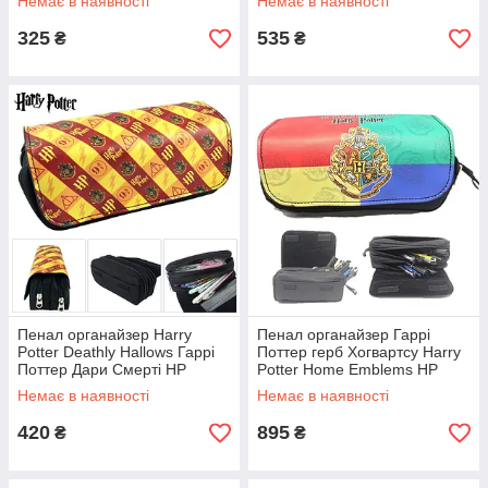
Немає в наявності
Немає в наявності
325
535
₴
₴
Пенал органайзер Harry
Пенал органайзер Гаррі
Potter Deathly Hallows Гаррі
Поттер герб Хогвартсу Harry
Поттер Дари Смерті HP
Potter Home Emblems HP
50.240
50.099
Немає в наявності
Немає в наявності
420
895
₴
₴