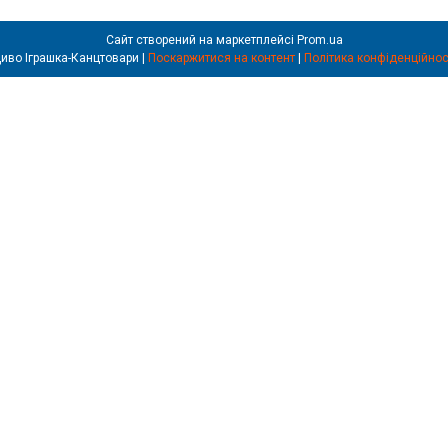
Сайт створений на маркетплейсі
Prom.ua
Диво Іграшка-Канцтовари |
Поскаржитися на контент
|
Політика конфіденційнос