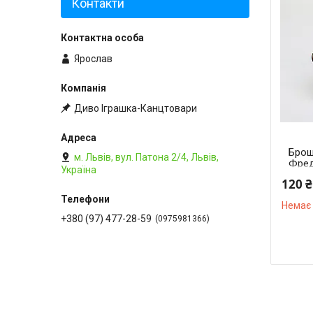
Контакти
Ярослав
Диво Іграшка-Канцтовари
Брош
м. Львів, вул. Патона 2/4, Львів,
Фред
Україна
120 ₴
Немає 
+380 (97) 477-28-59
0975981366