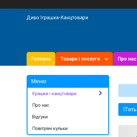
Диво Іграшка-Канцтовари
Головна
Товари і послуги
Про нас
Іграшки і канцтовари
Про нас
П'ять
Відгуки
Повітряні кульки