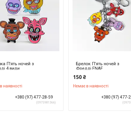
ка П'ять ночей з
Брелок П'ять ночей з
ді 4 види
Фредді FNAF
150 ₴
в наявності
Немає в наявності
+380 (97) 477-28-59
+380 (97) 477-
0975981366
0975