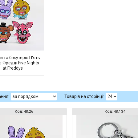
и та біжутерія П'ять
з Фредді Five Nights
at Freddys
48.26
48.134