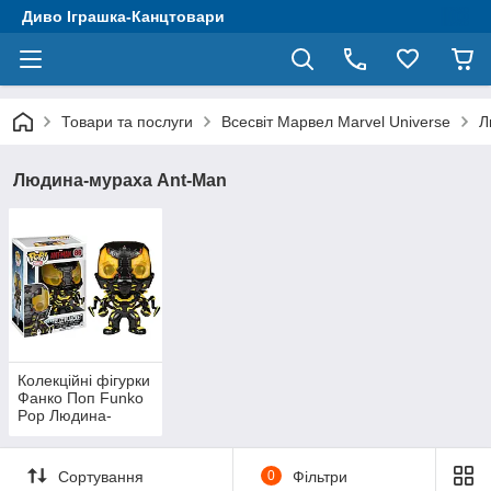
Диво Іграшка-Канцтовари
Товари та послуги
Всесвіт Марвел Marvel Universe
Л
Людина-мураха Ant-Man
Колекційні фігурки
Фанко Поп Funko
Pop Людина-
Мураха Ant-Man
Сортування
0
Фільтри