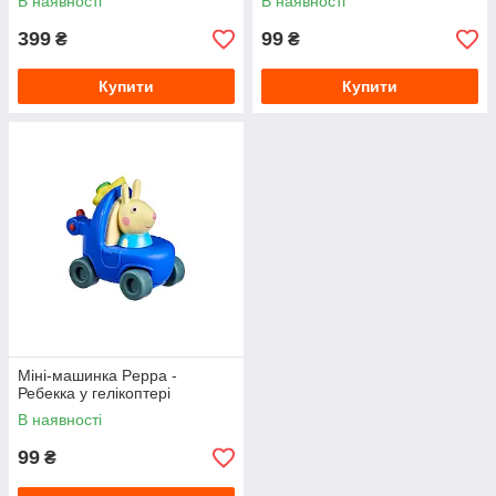
В наявності
В наявності
399
99
₴
₴
Купити
Купити
Міні-машинка Peppa -
Ребекка у гелікоптері
В наявності
99
₴