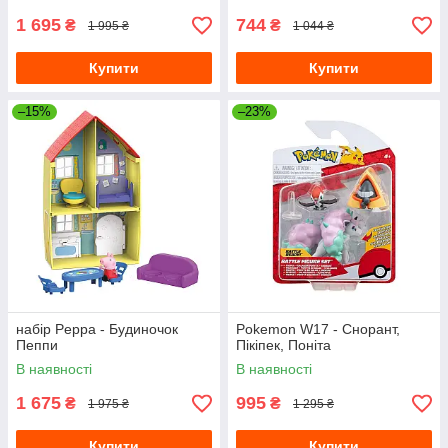
1 695
744
₴
₴
1 995 ₴
1 044 ₴
Купити
Купити
–15%
–23%
набір Peppa - Будиночок
Pokemon W17 - Снорант,
Пеппи
Пікіпек, Поніта
В наявності
В наявності
1 675
995
₴
₴
1 975 ₴
1 295 ₴
Купити
Купити