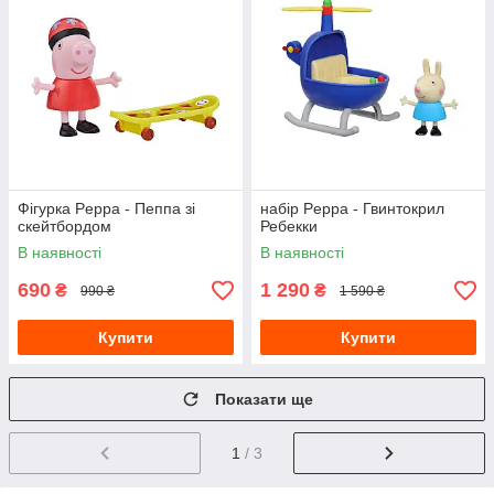
Фігурка Peppa - Пеппа зі
набір Peppa - Гвинтокрил
скейтбордом
Ребекки
В наявності
В наявності
690
1 290
₴
₴
990 ₴
1 590 ₴
Купити
Купити
Показати ще
1
/ 3