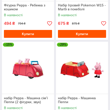
Фігурка Peppa - Ребекка з
Набір Ігровий Pokemon W15 -
кошиком
Магбі в покеболі
В наявності
В наявності
494
675
₴
₴
794 ₴
875 ₴
Купити
Купити
–15%
–29%
набір Peppa - Машина сім'ї
набір Peppa - Машинка
Пеппи (2 фігурки, звук)
Пеппи
В наявності
В наявності