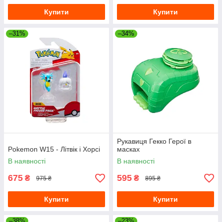
Купити
Купити
–31%
–34%
Рукавиця Гекко Герої в
Pokemon W15 - Літвік і Хорсі
масках
В наявності
В наявності
675
595
₴
₴
975 ₴
895 ₴
Купити
Купити
–38%
–23%