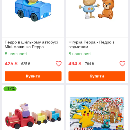
Педро в шкільному автобусі
Фігурка Peppa - Педро з
Міні-машинка Peppa
ведмежам
В наявності
В наявності
425
494
₴
₴
625 ₴
794 ₴
Купити
Купити
–17%