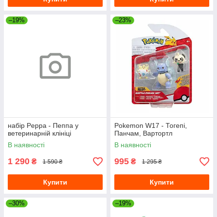
–19%
–23%
набір Peppa - Пеппа у
Pokemon W17 - Тогепі,
ветеринарній клініці
Панчам, Вартортл
В наявності
В наявності
1 290
995
₴
₴
1 590 ₴
1 295 ₴
Купити
Купити
–30%
–19%