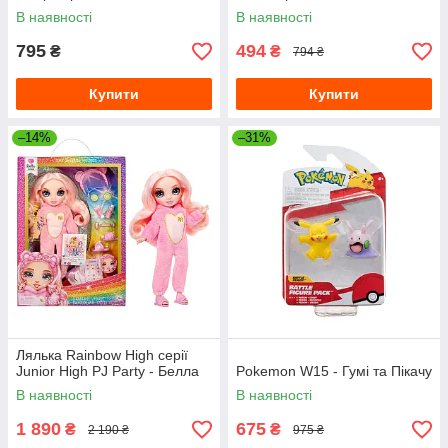
В наявності
В наявності
795
494
₴
₴
794 ₴
Купити
Купити
–14%
–31%
Лялька Rainbow High серії
Junior High PJ Party - Белла
Pokemon W15 - Гумі та Пікачу
В наявності
В наявності
1 890
675
₴
₴
2 190 ₴
975 ₴