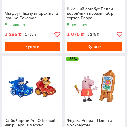
Шкільний автобус Пеппи
Мій друг Пікачу інтерактивна
дерев'яний ігровий набір-
іграшка Pokemon
сортер Peppa
В наявності
В наявності
1 295
1 075
₴
₴
1 495 ₴
1 275 ₴
Купити
Купити
–38%
Кетбой проти Ан Ю Ігровий
Фігурка Peppa - Пеппа з
набір Герої в масках
мольбертом