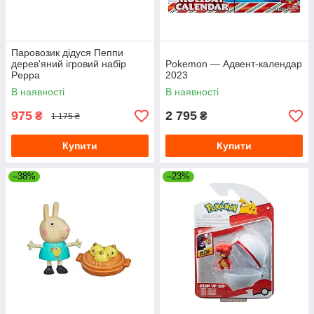
Паровозик дідуся Пеппи
дерев'яний ігровий набір
Pokemon — Адвент-календар
Peppa
2023
В наявності
В наявності
975
2 795
₴
₴
1 175 ₴
Купити
Купити
–38%
–23%