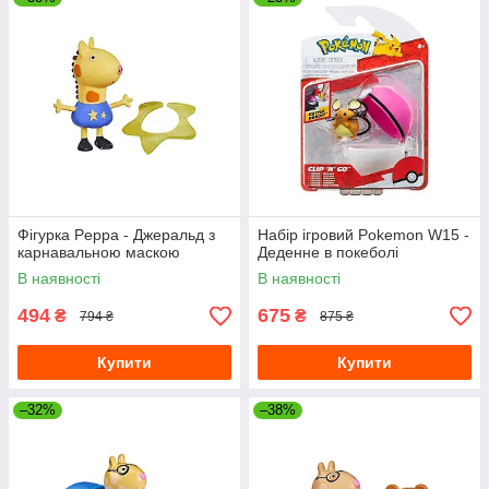
Фігурка Peppa - Джеральд з
Набір ігровий Pokemon W15 -
карнавальною маскою
Деденне в покеболі
В наявності
В наявності
494
675
₴
₴
794 ₴
875 ₴
Купити
Купити
–32%
–38%