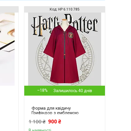
HP 6.110.785
–18%
Залишилось 40 днів
Форма для квідичу
Ґрифіндор з емблемою
Гаррі Поттер Harry Potter
1 100 ₴
900 ₴
Gryffindor HP 6.110.784
В наявності