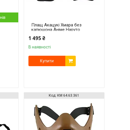
нів
Плащ Акацукі Хмара без
капюшона Аніме Наруто
Naruto Akatsuki NA 22.050
1 495 ₴
В наявності
Купити
КМ 64.63.361