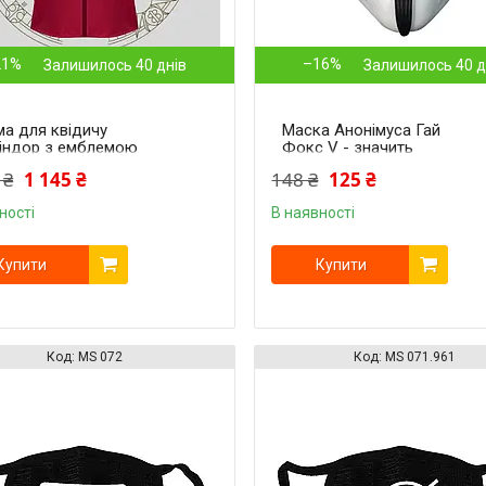
21%
–16%
Залишилось 40 днів
Залишилось 40 д
а для квідичу
Маска Анонімуса Гай
індор з емблемою
Фокс V - значить
 Поттер Harry Potter
вендетта біла
 ₴
1 145 ₴
148 ₴
125 ₴
indor HP 6.110.784
ності
В наявності
Купити
Купити
MS 072
MS 071.961