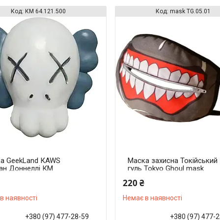
КМ 64.121.500
mask TG.05.01
а GeekLand КAWS
Маска захисна Токійський
ан Доннеллі КМ
гуль Tokyo Ghoul mask
1.500
TG.05.01
220 ₴
в наявності
Немає в наявності
+380 (97) 477-28-59
+380 (97) 477-