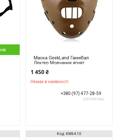
нів
Маска GeekLand Ганнібал
Лектер Мовчання ягнят
Hannibal Lecter The Silence
1 450 ₴
of the Lambs КМ 64.63.361
Немає в наявності
+380 (97) 477-28-59
0975981366
КМ64.10