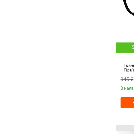
–
Ткан
Пов'
чорн
345 ₴
В наяв