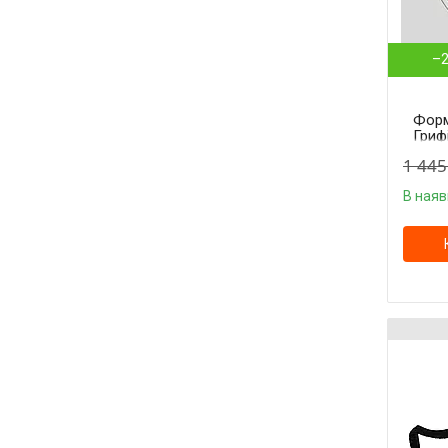
–
Форм
Гриф
Гаррі
1 445
Gryff
В наяв