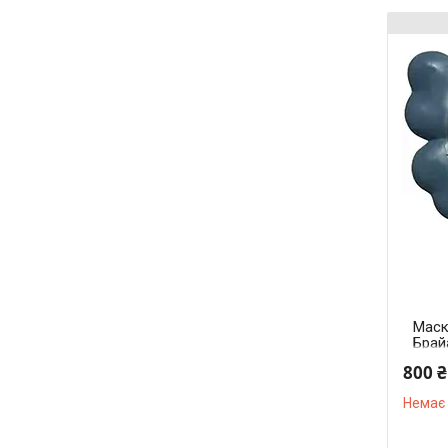
Маск
Брай
64.12
800 ₴
Немає 