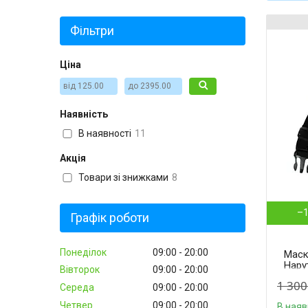
Фільтри
Ціна
Наявність
В наявності
11
Акція
Товари зі знижками
8
–
Графік роботи
Понеділок
09:00
20:00
Маск
Нару
Вівторок
09:00
20:00
64.50
1 300
Середа
09:00
20:00
Четвер
09:00
20:00
В наяв