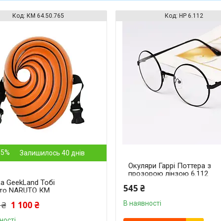
КМ 64.50.765
HP 6.112
15%
Залишилось 40 днів
Окуляри Гаррі Поттера з
прозорою лінзою 6.112
а GeekLand Тобі
545 ₴
то NARUTO КМ
.765
 ₴
1 100 ₴
В наявності
ності