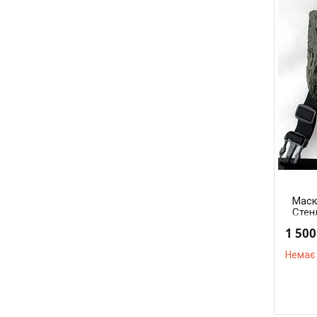
Маск
Стенл
Movi
1 500
Немає 