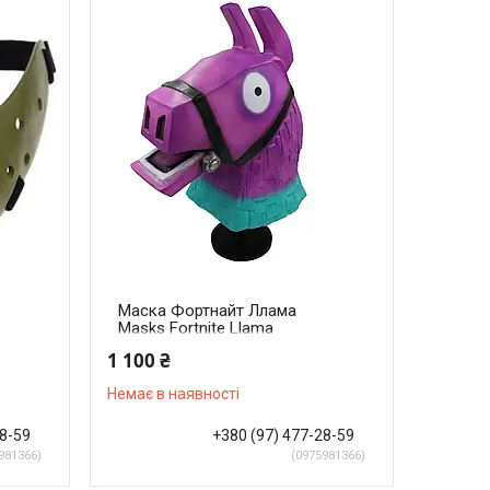
Маска Фортнайт Ллама
Masks Fortnite Llama
КМ64.10
1 100 ₴
Немає в наявності
28-59
+380 (97) 477-28-59
981366
0975981366