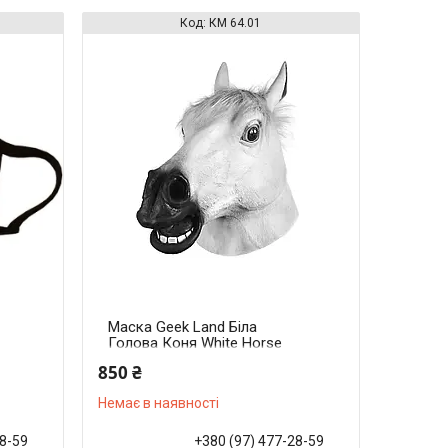
КМ 64.01
Маска Geek Land Біла
Голова Коня White Horse
Head КМ 64.01
850 ₴
Немає в наявності
28-59
+380 (97) 477-28-59