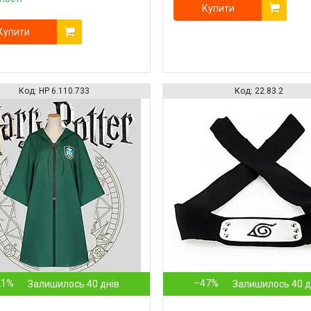
Купити
Купити
HP 6.110.733
22.83.2
21%
–47%
Залишилось 40 днів
Залишилось 40 д