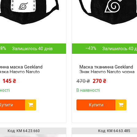
58%
–43%
Залишилось 40 днів
Залишилось 40 д
инна маска Geekland
Маска тканинна Geekland
язка Наруто Naruto
Знак Наруто Naruto чорна
а MS 072
MS 071.961
145 ₴
470 ₴
270 ₴
ності
В наявності
Купити
Купити
КМ 64.23.660
КМ 64.63.485