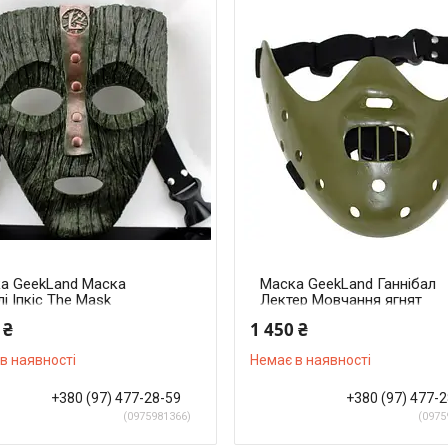
а GeekLand Маска
Маска GeekLand Ганнібал
і Іпкіс The Mask
Лектер Мовчання ягнят
es КМ 64.23.660
Hannibal Lecter The Silence
 ₴
1 450 ₴
of the Lambs КМ 64.63.485
в наявності
Немає в наявності
+380 (97) 477-28-59
+380 (97) 477-
0975981366
0975