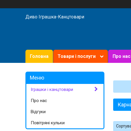
Диво Іграшка-Канцтовари
Головна
Товари і послуги
Про нас
Іграшки і канцтовари
Про нас
Карн
Відгуки
Повітряні кульки