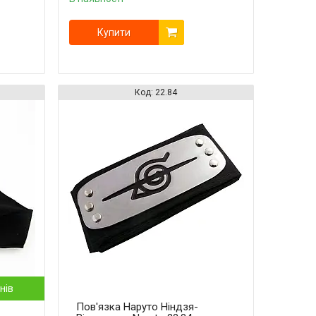
Купити
22.84
нів
Пов'язка Наруто Ніндзя-