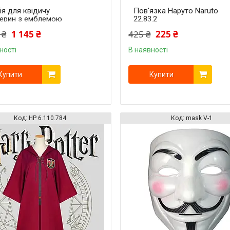
ія для квідичу
Пов'язка Наруто Naruto
ерин з емблемою
22.83.2
 Поттер Harry Potter
 ₴
1 145 ₴
425 ₴
225 ₴
erin HP 6.110.733
ності
В наявності
Купити
Купити
HP 6.110.784
mask V-1