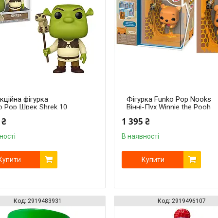
кційна фігурка
Фігурка Funko Pop Nooks
o Pop Шрек Shrek 10
Вінні-Пух Winnie the Pooh
P S 1594
10 см FP WP 90266
 ₴
1 395 ₴
ності
В наявності
Купити
Купити
2919483931
2919496107