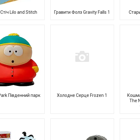
 Стіч Lilo and Stitch
Гравити Фолз Gravity Falls 1
Стар
Park Південний парк
Холодне Серце Frozen 1
Кошма
The 