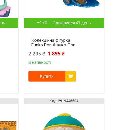
–17%
ень
Залишився 41 день
Колекційна фігурка
Funko Pop Фанко Поп
Моана Дісней Disney
2 295 ₴
1 895 ₴
Moana 15 см FP D M 1323
В наявності
Купити
2919446504