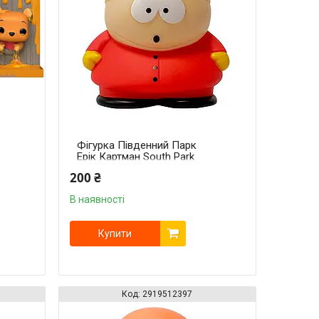
Фігурка Південний Парк
Ерік Картман South Park
Eric Cartman 6 см
200 ₴
В наявності
Купити
2919512397