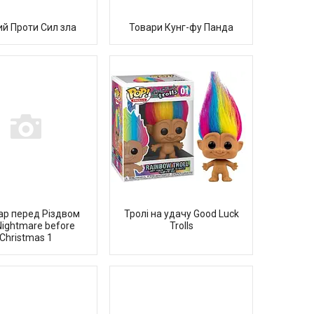
ий Проти Сил зла
Товари Кунг-фу Панда
р перед Різдвом
Тролі на удачу Good Luck
Nightmare before
Trolls
Christmas 1