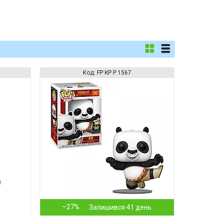
FP KP P 1567
–27%
Залишився 41 день