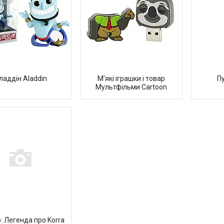
ладдін Aladdin
М'які іграшки і товар
П
Мультфільми Сartoon
: Легенда про Korra