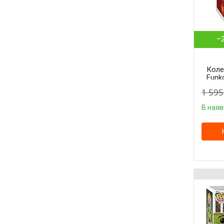
–
Коле
Funk
По K
1 595
Po C
1567
В наяв