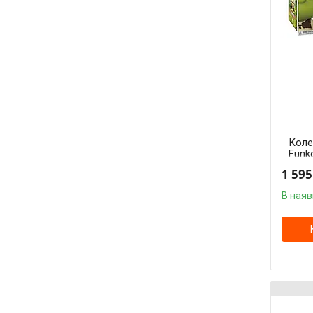
Коле
Funk
см F
1 595
В наяв