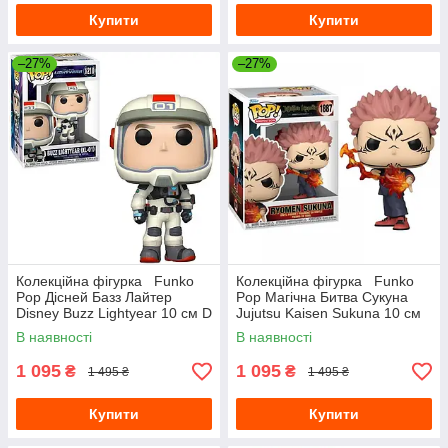
Купити
Купити
–27%
–27%
Колекційна фігурка Funko
Колекційна фігурка Funko
Pop Дісней Базз Лайтер
Pop Магічна Битва Сукуна
Disney Buzz Lightyear 10 см D
Jujutsu Kaisen Sukuna 10 см
BL 1210
FP JK RS 1887
В наявності
В наявності
1 095
1 095
₴
₴
1 495 ₴
1 495 ₴
Купити
Купити