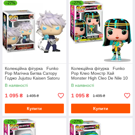
–27%
–27%
Колекційна фігурка Funko
Колекційна фігурка Funko
Pop Магічна Битва Сатору
Pop Клео Монстр Хай
Годжо Jujutsu Kaisen Satoru
Monster High Cleo De Nile 10
Gojo 10 см JK SG 1885
см FP MH CDN 117
В наявності
В наявності
1 095
1 095
₴
₴
1 495 ₴
1 495 ₴
Купити
Купити
–27%
–27%