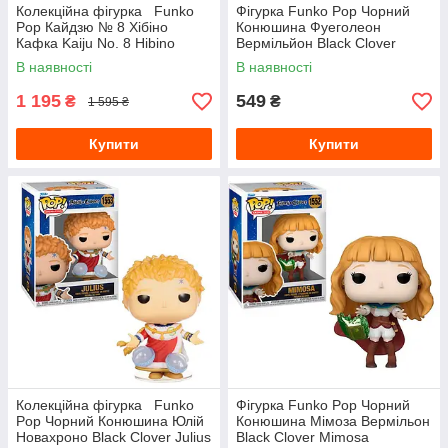
Колекційна фігурка Funko
Фігурка Funko Pop Чорний
Pop Кайдзю № 8 Хібіно
Конюшина Фуеголеон
Кафка Kaiju No. 8 Hibino
Вермільйон Black Clover
Kafka 10 см FP KN8 KH 2080
Fuegoleon Vermilion 10 см FP
В наявності
В наявності
BC F 1551
1 195
549
₴
₴
1 595 ₴
Купити
Купити
Колекційна фігурка Funko
Фігурка Funko Pop Чорний
Pop Чорний Конюшина Юлій
Конюшина Мімоза Вермільон
Новахроно Black Clover Julius
Black Clover Mimosa