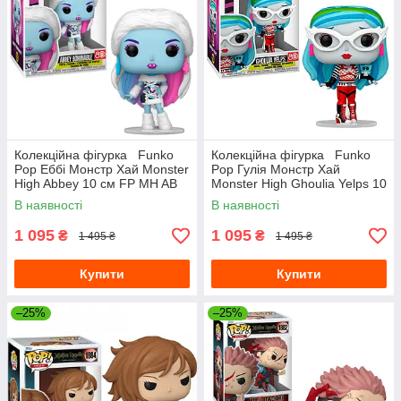
Колекційна фігурка Funko
Колекційна фігурка Funko
Pop Еббі Монстр Хай Monster
Pop Гулія Монстр Хай
High Abbey 10 см FP MH AB
Monster High Ghoulia Yelps 10
155
см FP MH GY 154
В наявності
В наявності
1 095
1 095
₴
₴
1 495 ₴
1 495 ₴
Купити
Купити
–25%
–25%