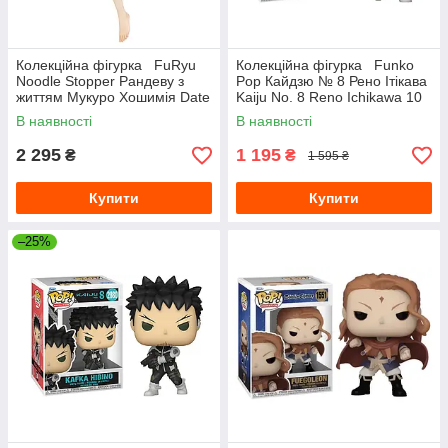
Колекційна фігурка FuRyu
Колекційна фігурка Funko
Noodle Stopper Рандеву з
Pop Кайдзю № 8 Рено Ітікава
життям Мукуро Хошимія Date
Kaiju No. 8 Reno Ichikawa 10
A Live Mukuro Hoshimiya 13
см FP KN8 RI 2081
В наявності
В наявності
см F DAL MH 13
2 295
1 195
₴
₴
1 595 ₴
Купити
Купити
–25%