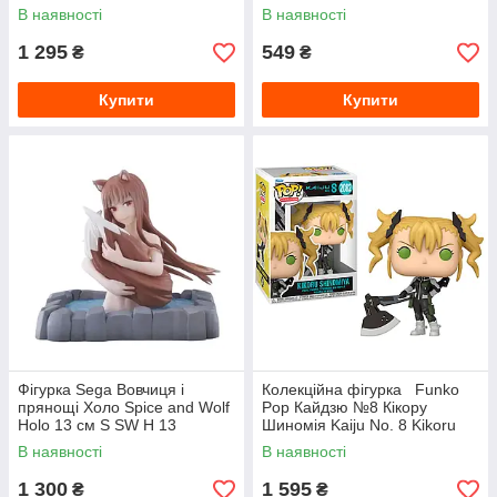
Novachrono 10 см FP BC J
Vermillion 10 см FP BC M
В наявності
В наявності
1553
1552
1 295
549
₴
₴
Купити
Купити
Фігурка Sega Вовчиця і
Колекційна фігурка Funko
прянощі Холо Spice and Wolf
Pop Кайдзю №8 Кікору
Holo 13 см S SW H 13
Шиномія Kaiju No. 8 Kikoru
Shinomiya 10 см FP KN8 KS
В наявності
В наявності
2082
1 300
1 595
₴
₴