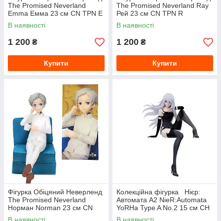
The Promised Neverland
The Promised Neverland Ray
Emma Емма 23 см CN TPN E
Рей 23 см CN TPN R
В наявності
В наявності
1 200
1 200
₴
₴
Купити
Купити
Фігурка Обіцяний Неверленд
Колекційна фігурка Нієр:
The Promised Neverland
Автомата A2 NieR:Automata
Норман Norman 23 см CN
YoRHa Type A No.2 15 см CH
TPN N
NA A2 15
В наявності
В наявності