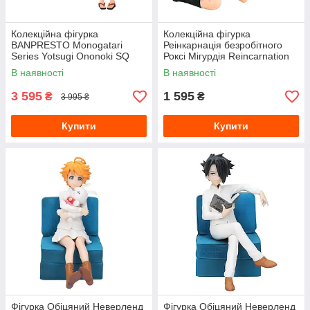
Колекційна фігурка
Колекційна фігурка
BANPRESTO Monogatari
Реінкарнація безробітного
Series Yotsugi Ononoki SQ
Роксі Мігурдія Reincarnation
Figure Історія монстрів
Roxy Migurdia 14 см CH RTU
В наявності
В наявності
Йоцуги Ононоки WST M YO
RM 14
3 595
1 595
₴
₴
3 995 ₴
Купити
Купити
Фігурка Обіцяний Неверленд
Фігурка Обіцяний Неверленд