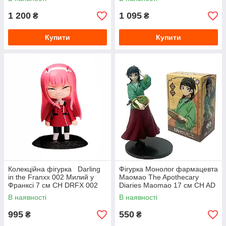
1 200
1 095
₴
₴
Купити
Купити
Колекційна фігурка Darling
Фігурка Монолог фармацевта
in the Franxx 002 Милий у
Маомао The Apothecary
Франксі 7 см CH DRFX 002
Diaries Maomao 17 см CH AD
72
MM 17
В наявності
В наявності
995
550
₴
₴