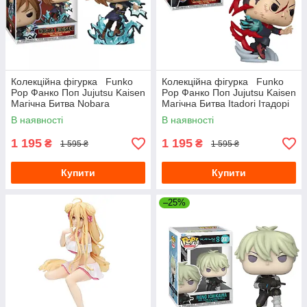
Колекційна фігурка Funko
Колекційна фігурка Funko
Pop Фанко Поп Jujutsu Kaisen
Pop Фанко Поп Jujutsu Kaisen
Магічна Битва Nobara
Магічна Битва Itadori Ітадорі
Kugisaki Кугісаки Нобара 10
10 см FP JK I 1882
В наявності
В наявності
см FP JK NK 1884
1 195
1 195
₴
₴
1 595 ₴
1 595 ₴
Купити
Купити
–25%