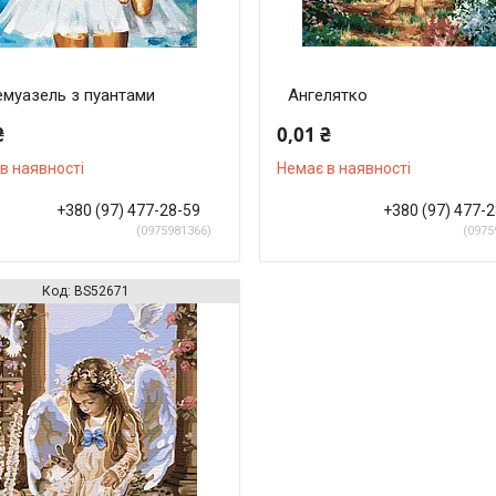
муазель з пуантами
Ангелятко
₴
0,01 ₴
в наявності
Немає в наявності
+380 (97) 477-28-59
+380 (97) 477-
0975981366
0975
BS52671