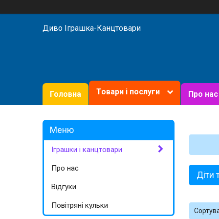
Диво Іграшка-Канцтовари
Товари і послуги
Головна
Про нас
Іграшки і канцтовари
Про нас
Діти 
Відгуки
Повітряні кульки