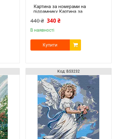
Картина за номерами на
підрамнику Картина за
номерами на підрамнику
440 ₴
340 ₴
Матір Божа з Дитям
В наявності
Купити
BS3232