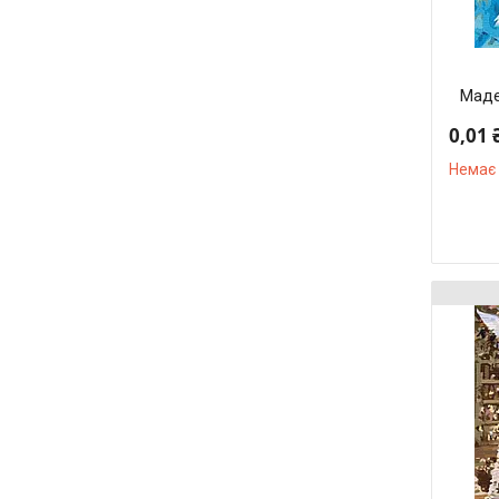
Маде
0,01 
Немає 