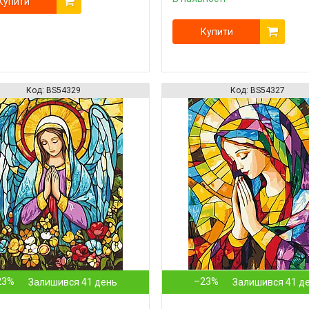
Купити
Купити
BS54329
BS54327
23%
–23%
Залишився 41 день
Залишився 41 д