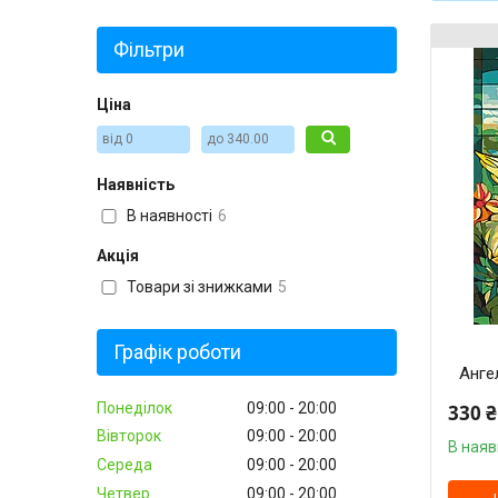
Фільтри
Ціна
Наявність
В наявності
6
Акція
Товари зі знижками
5
Графік роботи
Анге
Понеділок
09:00
20:00
330 ₴
Вівторок
09:00
20:00
В наяв
Середа
09:00
20:00
Четвер
09:00
20:00