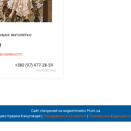
ньке янголятко
₴
в наявності
+380 (97) 477-28-59
0975981366
Сайт створений на маркетплейсі
Prom.ua
Диво Іграшка-Канцтовари |
Поскаржитися на контент
|
Політика конфіденційнос