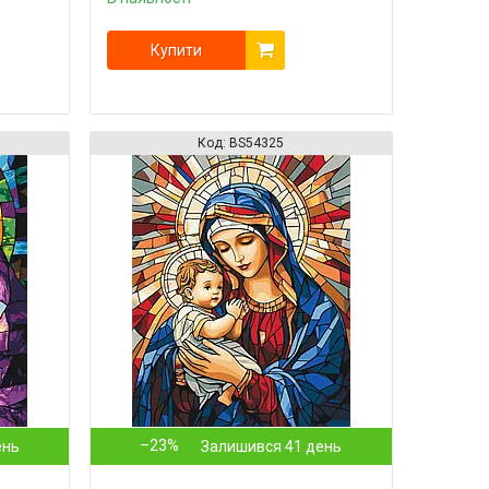
Купити
BS54325
–23%
ень
Залишився 41 день