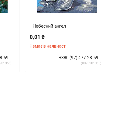
Небесний ангел
0,01 ₴
Немає в наявності
28-59
+380 (97) 477-28-59
981366
0975981366