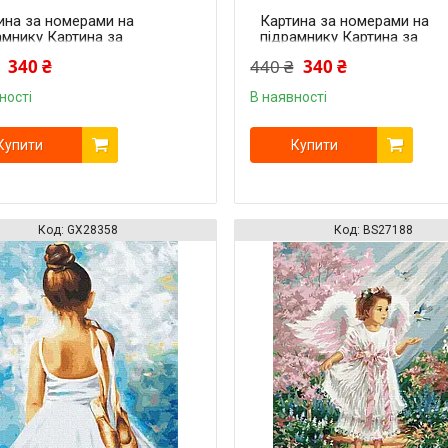
ина за номерами на
Картина за номерами на
амнику Картина за
підрамнику Картина за
рами на підрамнику
номерами на підрамнику
340 ₴
440 ₴
340 ₴
ителька світла
Молитва світла
ності
В наявності
Купити
Купити
GX28358
BS27188