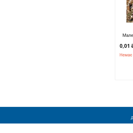
Мале
0,01 
Немає 