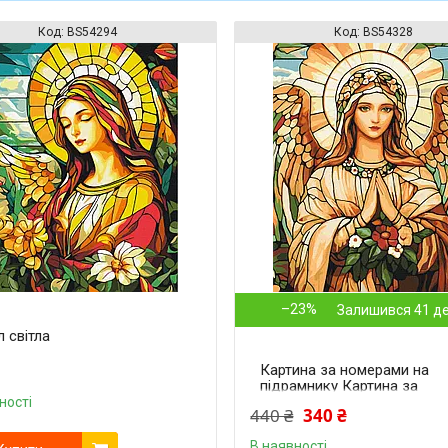
BS54294
BS54328
–23%
Залишився 41 д
л світла
Картина за номерами на
підрамнику Картина за
номерами на підрамнику
ності
440 ₴
340 ₴
Небесний захист
В наявності