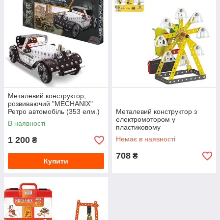
Металевий конструктор,
розвиваючий "MECHANIX"
Ретро автомобіль (353 елм.)
Металевий конструктор з
електромотором у
В наявності
пластиковому
кейсі"MECHANIX"Атракціони
1 200
Немає в наявності
₴
(205 елм./7 моделей)
708
₴
Купити