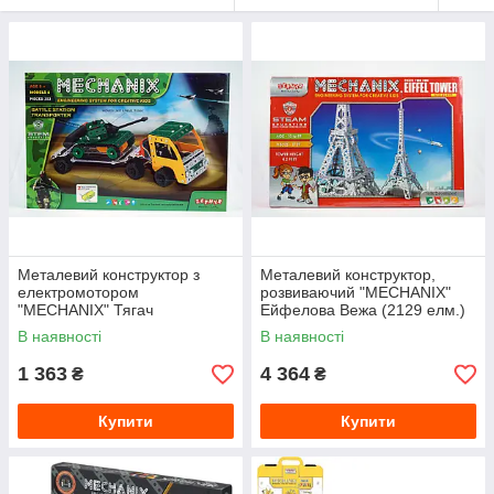
Металевий конструктор з
Металевий конструктор,
електромотором
розвиваючий "MECHANIX"
"MECHANIX" Тягач
Ейфелова Вежа (2129 елм.)
(353елм/5мод)
В наявності
В наявності
1 363
4 364
₴
₴
Купити
Купити