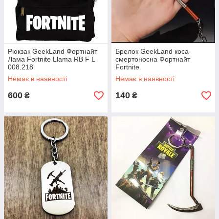
Рюкзак GeekLand Фортнайт
Брелок GeekLand коса
Лама Fortnite Llama RB F L
смертоносна Фортнайт
008.218
Fortnite
Немає в наявності
Немає в наявності
600
140
₴
₴