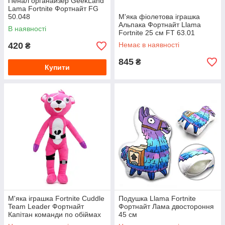
Пенал органайзер GeekLand
Lama Fortnite Фортнайт FG
50.048
М'яка фіолетова іграшка
Альпака Фортнайт Llama
В наявності
Fortnite 25 см FT 63.01
420
Немає в наявності
₴
845
₴
Купити
М'яка іграшка Fortnite Cuddle
Подушка Llama Fortnite
Team Leader Фортнайт
Фортнайт Лама двостороння
Капітан команди по обіймах
45 см
40 см FT 63.03