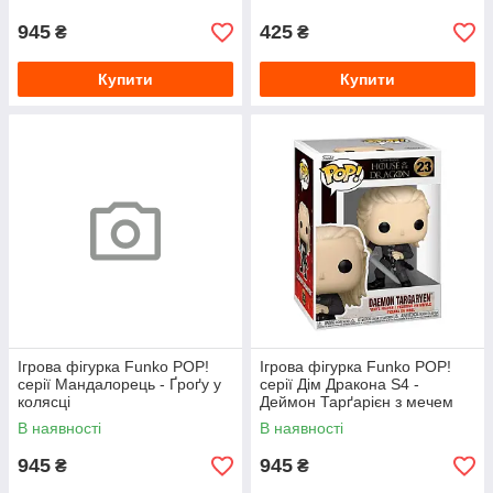
костюм)
945
425
₴
₴
Купити
Купити
Ігрова фігурка Funko POP!
Ігрова фігурка Funko POP!
серії Мандалорець - Ґроґу у
серії Дім Дракона S4 -
колясці
Деймон Тарґарієн з мечем
В наявності
В наявності
945
945
₴
₴