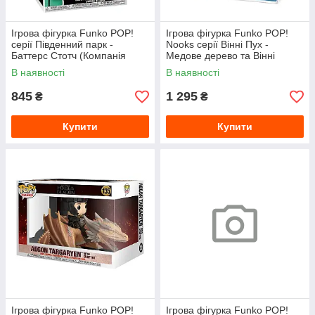
Ігрова фігурка Funko POP!
Ігрова фігурка Funko POP!
серії Південний парк -
Nooks серії Вінні Пух -
Баттерс Стотч (Компанія
Медове дерево та Вінні
Поцілунків)
В наявності
В наявності
845
1 295
₴
₴
Купити
Купити
Ігрова фігурка Funko POP!
Ігрова фігурка Funko POP!