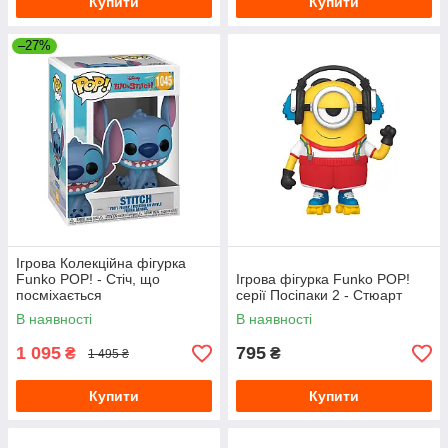
Купити
Купити
–27%
Ігрова Колекційна фігурка
Funko POP! - Стіч, що
Ігрова фігурка Funko POP!
посміхається
cерії Посіпаки 2 - Стюарт
В наявності
В наявності
1 095
795
₴
₴
1 495 ₴
Купити
Купити