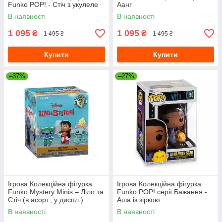
Funko POP! - Стіч з укулеле
Аанг
В наявності
В наявності
1 095
1 095
₴
₴
1 495 ₴
1 495 ₴
Купити
Купити
–37%
–27%
Ігрова Колекційна фігурка
Ігрова Колекційна фігурка
Funko Mystery Minis – Ліло та
Funko POP! серії Бажання -
Стіч (в асорт., у диспл.)
Аша із зіркою
В наявності
В наявності