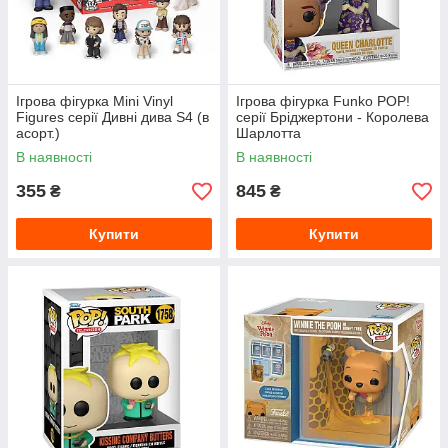
Ігрова фігурка Mini Vinyl
Ігрова фігурка Funko POP!
Figures серії Дивні дива S4 (в
серії Бріджертони ­- Королева
асорт.)
Шарлотта
В наявності
В наявності
355
845
₴
₴
Купити
Купити