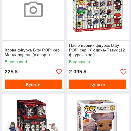
Набір ігрових фігурок Bitty
Ігрова фігурка Bitty POP! серії
POP! серії Людина-Павук (12
Мандалорець (в асорт.)
фігурок в ас.)
В наявності
В наявності
225
2 095
₴
₴
Купити
Купити