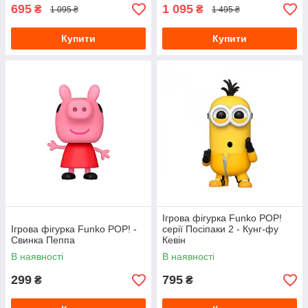
695
1 095
₴
₴
1 095 ₴
1 495 ₴
Купити
Купити
Ігрова фігурка Funko POP!
Ігрова фігурка Funko POP! -
cерії Посіпаки 2 - Кунг-фу
Свинка Пеппа
Кевін
В наявності
В наявності
299
795
₴
₴