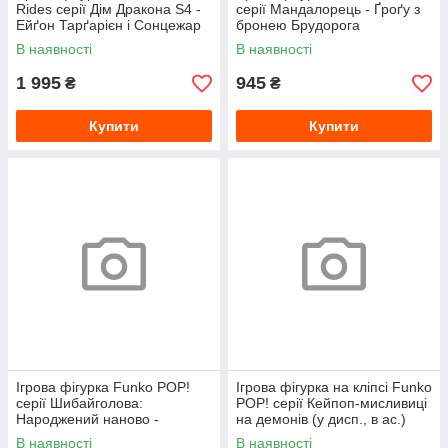
Rides серії Дім Дракона S4 -
серії Мандалорець - Ґроґу з
Ейґон Тарґарієн і Сонцежар
бронею Брудорога
В наявності
В наявності
1 995
945
₴
₴
Купити
Купити
Ігрова фігурка Funko POP!
Ігрова фігурка на кліпсі Funko
серії Шибайголова:
POP! серії Кейпоп-мисливиці
Народжений наново -
на демонів (у дисп., в ас.)
Шибайголова (чорний
В наявності
В наявності