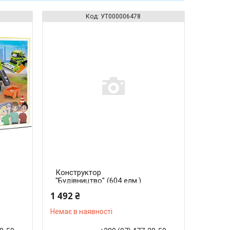
УТ000006478
Конструктор
"Будівництво" (604 елм.)
Будівельна база / COGO
1 492 ₴
Немає в наявності