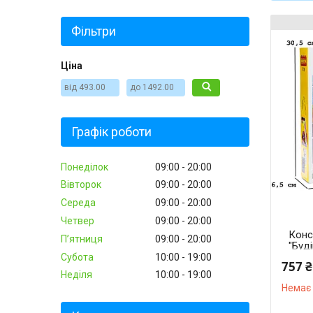
Фільтри
Ціна
Графік роботи
Понеділок
09:00
20:00
Вівторок
09:00
20:00
Середа
09:00
20:00
Четвер
09:00
20:00
Конс
Пʼятниця
09:00
20:00
"Буді
3в1 
Субота
10:00
19:00
757 ₴
Неділя
10:00
19:00
Немає 