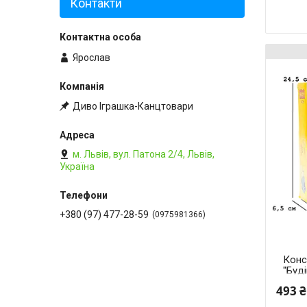
Контакти
Ярослав
Диво Іграшка-Канцтовари
м. Львів, вул. Патона 2/4, Львів,
Україна
+380 (97) 477-28-59
0975981366
Конс
"Буді
Вант
493 ₴