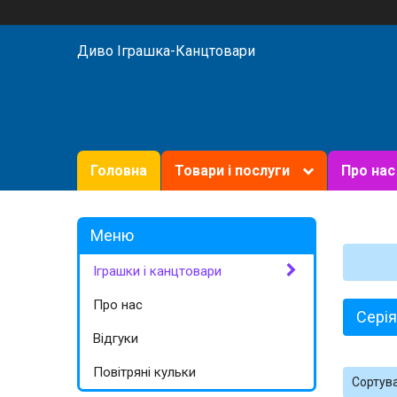
Диво Іграшка-Канцтовари
Головна
Товари і послуги
Про нас
Іграшки і канцтовари
Про нас
Серія
Відгуки
Повітряні кульки