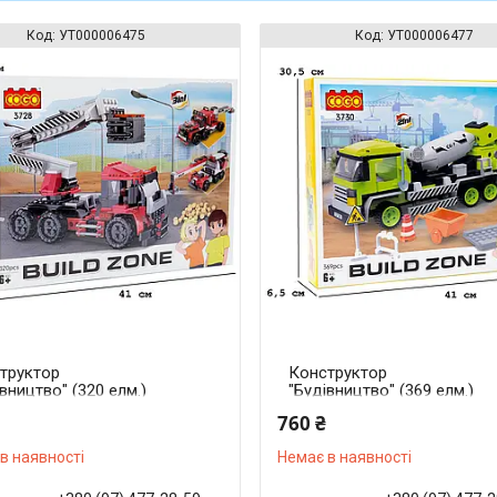
УТ000006475
УТ000006477
труктор
Конструктор
вництво" (320 елм.)
"Будівництво" (369 елм.)
Підйомник / COGO
2в1 Бетонозмішувач
760 ₴
в наявності
Немає в наявності