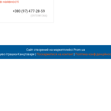
в наявності
+380 (97) 477-28-59
0975981366
Сайт створений на маркетплейсі
Prom.ua
Диво Іграшка-Канцтовари |
Поскаржитися на контент
|
Політика конфіденційнос