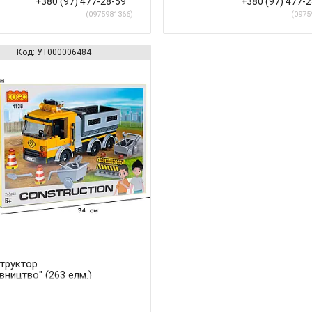
+380 (97) 477-28-59
+380 (97) 477-
0975981366
0975
УТ000006484
труктор
вництво" (263 елм.)
ажівка / COGO