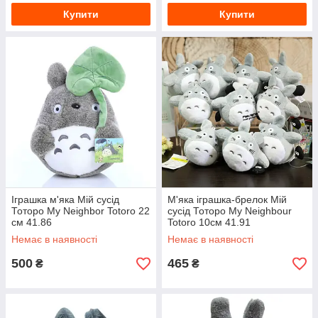
Купити
Купити
Іграшка м'яка Мій сусід
М'яка іграшка-брелок Мій
Тоторо My Neighbor Totoro 22
сусід Тоторо My Neighbour
см 41.86
Totoro 10см 41.91
Немає в наявності
Немає в наявності
500
465
₴
₴