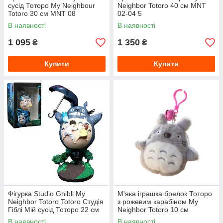
сусід Тоторо My Neighbour
Neighbor Totoro 40 см MNT
Totoro 30 см MNT 08
02-04 5
В наявності
В наявності
1 095
1 350
₴
₴
Купити
Купити
Фігурка Studio Ghibli My
М'яка іграшка брелок Тоторо
Neighbor Totoro Totoro Студія
з рожевим карабіном My
Гіблі Мій сусід Тоторо 22 см
Neighbor Totoro 10 см
В наявності
В наявності