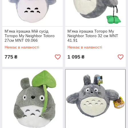
М'яка іграшка Мій сусід
М'яка іграшка Тоторо My
Тоторо My Neighbor Totoro
Neighbor Totoro 32 см MNT
27см MNT 09.066
41.91
Немає в наявності
Немає в наявності
775
1 095
₴
₴