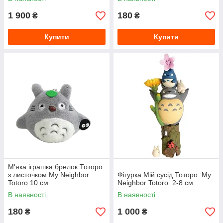
1 900
180
₴
₴
Купити
Купити
М'яка іграшка брелок Тоторо
з листочком My Neighbor
Фігурка Мій сусід Тоторо My
Totoro 10 см
Neighbor Totoro 2-8 см
В наявності
В наявності
180
1 000
₴
₴