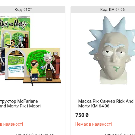
01CT
КМ 64.06
труктор McFarlane
Маска Рік Санчез Rick And
and Morty Рік і Морті
Morty КМ 64.06
еталей 01CT
750 ₴
в наявності
Немає в наявності