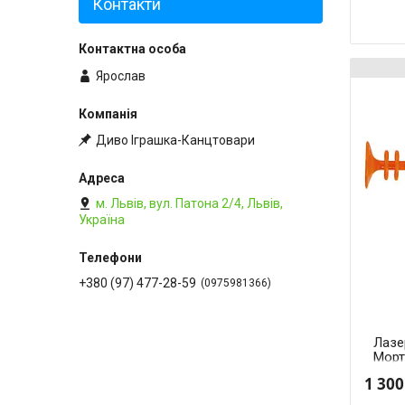
Контакти
Ярослав
Диво Іграшка-Канцтовари
м. Львів, вул. Патона 2/4, Львів,
Україна
+380 (97) 477-28-59
0975981366
Лазе
Морті
Morty
1 300
RM L