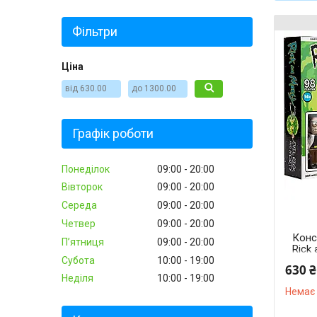
Фільтри
Ціна
Графік роботи
Понеділок
09:00
20:00
Вівторок
09:00
20:00
Середа
09:00
20:00
Четвер
09:00
20:00
Конс
Пʼятниця
09:00
20:00
Rick 
98 д
Субота
10:00
19:00
630 ₴
Неділя
10:00
19:00
Немає 