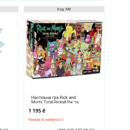
RM
Настільна гра Rick and
Morty Total Rickall Рік та
Морті Згадати Ве Се Йо
1 195 ₴
Немає в наявності