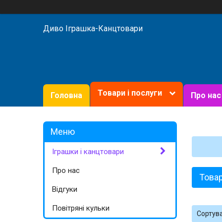
Диво Іграшка-Канцтовари
Товари і послуги
Головна
Про нас
Іграшки і канцтовари
Про нас
Товар
Відгуки
Повітряні кульки