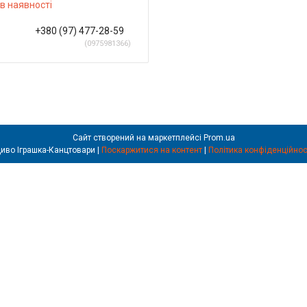
в наявності
+380 (97) 477-28-59
0975981366
Сайт створений на маркетплейсі
Prom.ua
Диво Іграшка-Канцтовари |
Поскаржитися на контент
|
Політика конфіденційнос