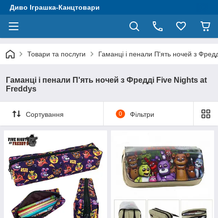
Диво Іграшка-Канцтовари
Товари та послуги
Гаманці і пенали П'ять ночей з Фредд
Гаманці і пенали П'ять ночей з Фредді Five Nights at
Freddys
Сортування
0
Фільтри