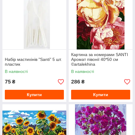
Картина за номерами SANTI
Набір мастихінів "Santi" 5 шт.
Аромат півонії 40*50 см
пластик
©artalekhina
В наявності
В наявності
75
286
₴
₴
Купити
Купити