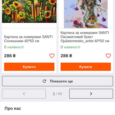
Картина за номерами SANTI
Картина за номерами SANTI
Оксамитовий букет
Соняшники 40*50 см
©juliatomesko_artist 40*50 см
В наявності
В наявності
286
286
₴
₴
Купити
Купити
Показати ще
1
/ 85
Про нас