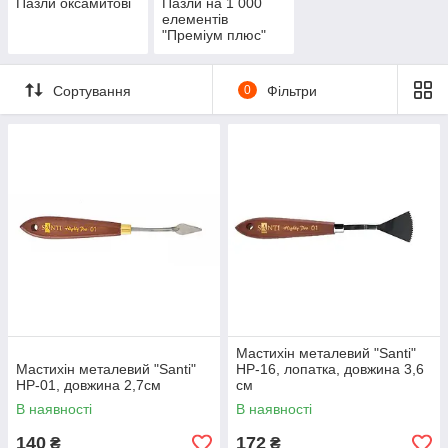
Пазли оксамитові
Пазли на 1 000
елементів
"Преміум плюс"
Сортування
0
Фільтри
Мастихін металевий "Santi"
Мастихін металевий "Santi"
HP-16, лопатка, довжина 3,6
HP-01, довжина 2,7см
см
В наявності
В наявності
140
172
₴
₴