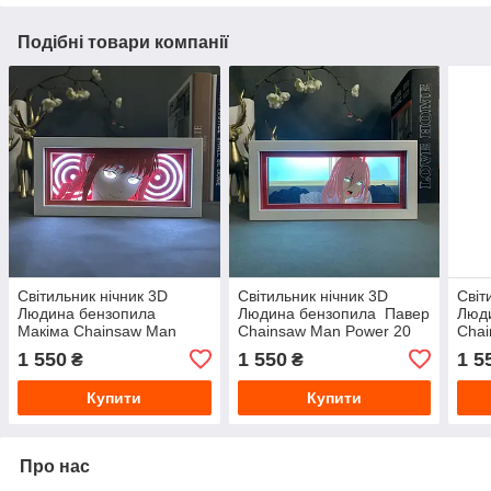
Подібні товари компанії
Світильник нічник 3D
Світильник нічник 3D
Світ
Людина бензопила
Людина бензопила Павер
Люд
Макіма Chainsaw Man
Chainsaw Man Power 20
Chai
Makima 20 см NL3D CM M
см
см
1 550
1 550
1 5
₴
₴
Купити
Купити
Про нас