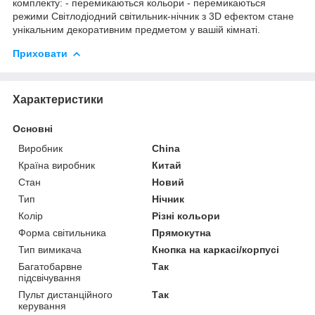
комплекту: - перемикаються кольори - перемикаються
режими Світлодіодний світильник-нічник з 3D ефектом стане
унікальним декоративним предметом у вашій кімнаті.
Приховати
Характеристики
Основні
Виробник
China
Країна виробник
Китай
Стан
Новий
Тип
Нічник
Колір
Різні кольори
Форма світильника
Прямокутна
Тип вимикача
Кнопка на каркасі/корпусі
Багатобарвне
Так
підсвічування
Пульт дистанційного
Так
керування