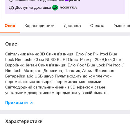
Доступна доставка
Опис
Характеристики
Доставка
Оплата
Умови п
Опис
Світильник нічник 3D Синя в'язниця: Блю Лок Рін Ітосі Blue
Lock Rin Itoshi 20 см NL3D BL RI Опис: Розмір: 20х9,5х5,3 см
Виробник: Китай Синя в'язниця: Блю Лок / Blue Lock Рін Ітосі /
Rin Itoshi Матеріал: Деревина, Пластик, Акрил Живлення:
Батарейки або USB шнур Пульт входить до комплекту: -
перемикаються кольори - перемикаються режими
Світлодіодний світильник-нічник з 3D ефектом стане
унікальним декоративним предметом у вашій кімнаті.
Приховати
Характеристики