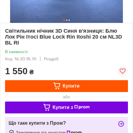
Світильник нічник 3D Синя в'язниця: Блю
Лок Рін Ітосі Blue Lock Rin Itoshi 20 см NL3D
BL RI
В наявності
Код: NL3D BL RI
Роздріб
1 550
₴
Купити
або
Купити з
Що таке купити з Пром?
Замовлення під захистом