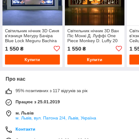
Світильник нічник 3D Синя
Світильник нічник 3D Ван
Світ
в'язниця Мегуру Бачіра
Піс Монкі Д. Луффі One
в'яз
Blue Lock Meguru Bachira
Piece Monkey D. Luffy 20
Сейш
20 см
см NL3D OP MDL
Seis
1 550
1 550
1 5
₴
₴
BL 
Купити
Купити
Про нас
95% позитивних з 117 відгуків за рік
Працює з 25.01.2019
м. Львів
м. Львів, вул. Патона 2/4, Львів, Україна
Контакти