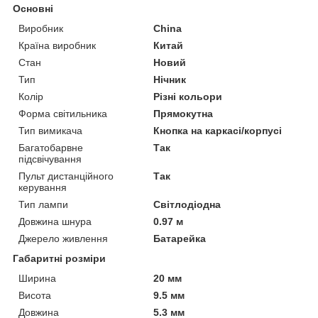
Основні
Виробник
China
Країна виробник
Китай
Стан
Новий
Тип
Нічник
Колір
Різні кольори
Форма світильника
Прямокутна
Тип вимикача
Кнопка на каркасі/корпусі
Багатобарвне
Так
підсвічування
Пульт дистанційного
Так
керування
Тип лампи
Світлодіодна
Довжина шнура
0.97 м
Джерело живлення
Батарейка
Габаритні розміри
Ширина
20 мм
Висота
9.5 мм
Довжина
5.3 мм