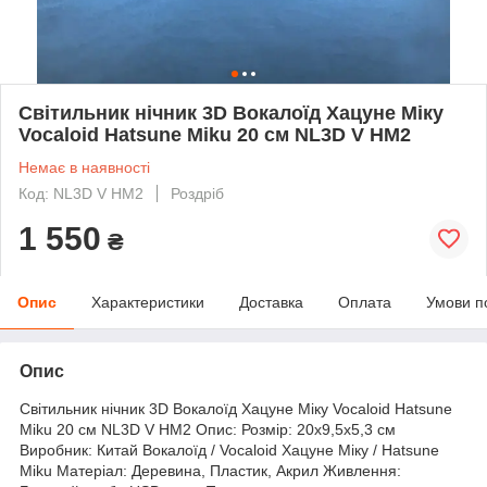
Світильник нічник 3D Вокалоїд Хацуне Міку
Vocaloid Hatsune Miku 20 см NL3D V HM2
Немає в наявності
Код: NL3D V HM2
Роздріб
1 550
₴
Опис
Характеристики
Доставка
Оплата
Умови п
Опис
Світильник нічник 3D Вокалоїд Хацуне Міку Vocaloid Hatsune
Miku 20 см NL3D V HM2 Опис: Розмір: 20х9,5х5,3 см
Виробник: Китай Вокалоїд / Vocaloid Хацуне Міку / Hatsune
Miku Матеріал: Деревина, Пластик, Акрил Живлення: