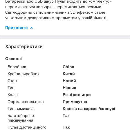
Батарейки або USB шнур Пульт входить до комплекту: -
перемикаються кольори - перемикаються режими
Світлодіодний світильник-нічник з 3D ефектом стане
унікальним декоративним предметом у вашій кімнаті.
Приховати
Характеристики
Основні
Виробник
China
Країна виробник
Китай
Стан
Новий
Тип
Нічник
Колір
Різні кольори
Форма світильника
Прямокутна
Тип вимикача
Кнопка на каркасі/корпусі
Багатобарвне
Так
підсвічування
Пульт дистанційного
Так