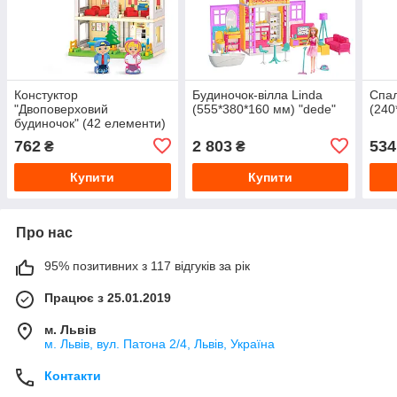
Констуктор
Будиночок-вілла Linda
Спал
"Двоповерховий
(555*380*160 мм) "dede"
(240
будиночок" (42 елементи)
(495*365*110 мм) "dede"
762
2 803
534
₴
₴
Купити
Купити
Про нас
95% позитивних з 117 відгуків за рік
Працює з 25.01.2019
м. Львів
м. Львів, вул. Патона 2/4, Львів, Україна
Контакти