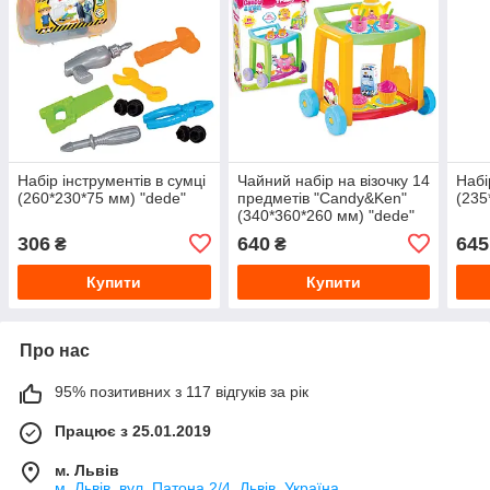
Набір інструментів в сумці
Чайний набір на візочку 14
Набі
(260*230*75 мм) "dede"
предметів "Candy&Ken"
(235
(340*360*260 мм) "dede"
306
640
645
₴
₴
Купити
Купити
Про нас
95% позитивних з 117 відгуків за рік
Працює з 25.01.2019
м. Львів
м. Львів, вул. Патона 2/4, Львів, Україна