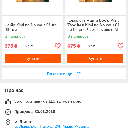
Комплект Манги Bee's Print
Набір Kimi no Na wa з 01 по
Твоє ім'я Kimi no Na wa з 01
03 том
по 03 російською мовою M
KNNWSET 01
В наявності
В наявності
675
675
₴
₴
1 075 ₴
1 075 ₴
Купити
Купити
Показати ще
Про нас
95% позитивних з 116 відгуків за рік
Працює з 25.01.2019
м. Львів
м. Львів, вул. Патона 2/4, Львів, Україна