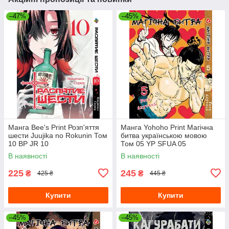
–47%
–45%
Манга Bee's Print Розп'яття
Манга Yohoho Print Магічна
шести Juujika no Rokunin Том
битва українською мовою
10 BP JR 10
Том 05 YP SFUA 05
В наявності
В наявності
225
245
₴
₴
425 ₴
445 ₴
Купити
Купити
–45%
–45%