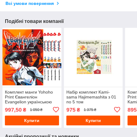
Всі умови повернення
Подібні товари компанії
Комплект манги Yohoho
Набір комплект Kami-
Комп
Print Євангеліон
sama Hajimemashita з 01
Prin
Evangelion українською
по 5 том
Kami
Том з 01 по 05 YP EuaSET
з 01
997,50
975
895
₴
₴
1 050 ₴
1 375 ₴
01
мов
Купити
Купити
Акційні пропозиції та новинки