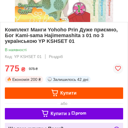
Комплект Манги Yohoho Prin Дуже приємно,
Бог Kami-sama Hajimemashita з 01 по 3
українською YP KSHSET 01
В наявності
Код: YP KSHSET 01
Роздріб
775
₴
975 ₴
Економія
200 ₴
Залишилось
42 дні
Купити
або
Купити з