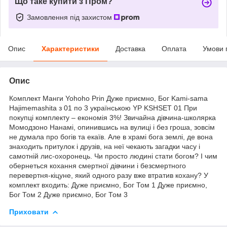
Що таке купити з Пром?
Замовлення під захистом
Опис
Характеристики
Доставка
Оплата
Умови 
Опис
Комплект Манги Yohoho Prin Дуже приємно, Бог Kami-sama
Hajimemashita з 01 по 3 українською YP KSHSET 01 При
покупці комплекту – економія 3%! Звичайна дівчина-школярка
Момодзоно Нанамі, опинившись на вулиці і без гроша, зовсім
не думала про богів та екаїв. Але в храмі бога землі, де вона
знаходить притулок і друзів, на неї чекають загадки часу і
самотній лис-охоронець. Чи просто людині стати богом? І чим
обернеться кохання смертної дівчини і безсмертного
перевертня-кіцуне, який одного разу вже втратив кохану? У
комплект входить: Дуже приємно, Бог Том 1 Дуже приємно,
Бог Том 2 Дуже приємно, Бог Том 3
Приховати