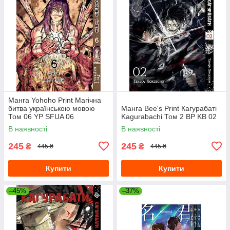
Манга Yohoho Print Магічна
битва українською мовою
Манга Bee's Print Кагурабаті
Том 06 YP SFUA 06
Kagurabachi Том 2 BP KB 02
В наявності
В наявності
245
245
₴
₴
445 ₴
445 ₴
Купити
Купити
–45%
–37%