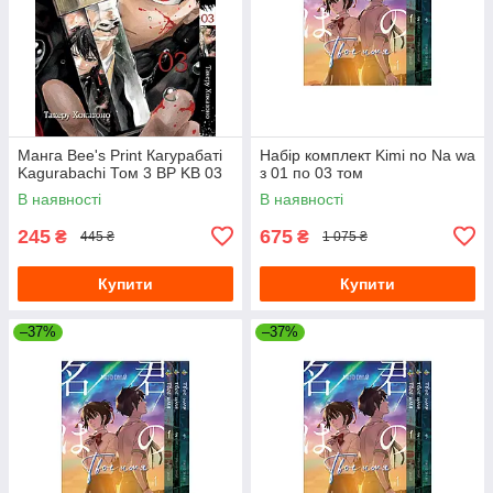
Манга Bee's Print Кагурабаті
Набір комплект Kimi no Na wa
Kagurabachi Том 3 BP KB 03
з 01 по 03 том
В наявності
В наявності
245
675
₴
₴
445 ₴
1 075 ₴
Купити
Купити
–37%
–37%