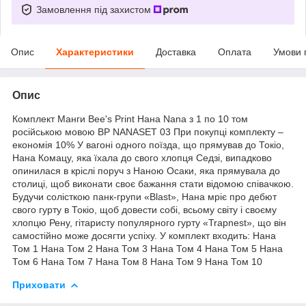
Замовлення під захистом
Опис
Характеристики
Доставка
Оплата
Умови 
Опис
Комплект Манги Bee's Print Нана Nana з 1 по 10 том
російською мовою BP NANASET 03 При покупці комплекту –
економія 10% У вагоні одного поїзда, що прямував до Токіо,
Нана Комацу, яка їхала до свого хлопця Седзі, випадково
опинилася в кріслі поруч з Наною Осаки, яка прямувала до
столиці, щоб виконати своє бажання стати відомою співачкою.
Будучи солісткою панк-групи «Blast», Нана мріє про дебют
свого гурту в Токіо, щоб довести собі, всьому світу і своєму
хлопцю Рену, гітаристу популярного гурту «Trapnest», що він
самостійно може досягти успіху. У комплект входить: Нана
Том 1 Нана Том 2 Нана Том 3 Нана Том 4 Нана Том 5 Нана
Том 6 Нана Том 7 Нана Том 8 Нана Том 9 Нана Том 10
Приховати