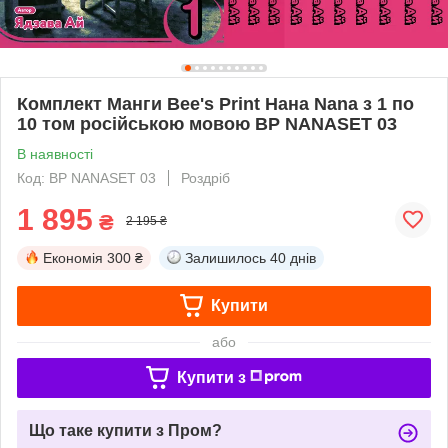
Комплект Манги Bee's Print Нана Nana з 1 по
10 том російською мовою BP NANASET 03
В наявності
Код: BP NANASET 03
Роздріб
1 895
₴
2 195 ₴
Економія
300 ₴
Залишилось
40 днів
Купити
або
Купити з
Що таке купити з Пром?