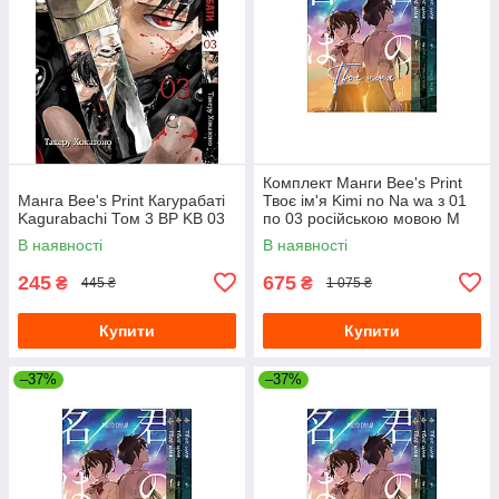
Комплект Манги Bee's Print
Манга Bee's Print Кагурабаті
Твоє ім'я Kimi no Na wa з 01
Kagurabachi Том 3 BP KB 03
по 03 російською мовою M
KNNWSET 01
В наявності
В наявності
245
675
₴
₴
445 ₴
1 075 ₴
Купити
Купити
–37%
–37%