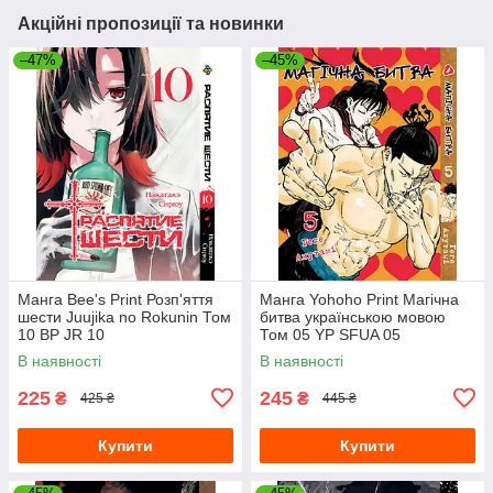
Акційні пропозиції та новинки
–47%
–45%
Манга Bee's Print Розп'яття
Манга Yohoho Print Магічна
шести Juujika no Rokunin Том
битва українською мовою
10 BP JR 10
Том 05 YP SFUA 05
В наявності
В наявності
225
245
₴
₴
425 ₴
445 ₴
Купити
Купити