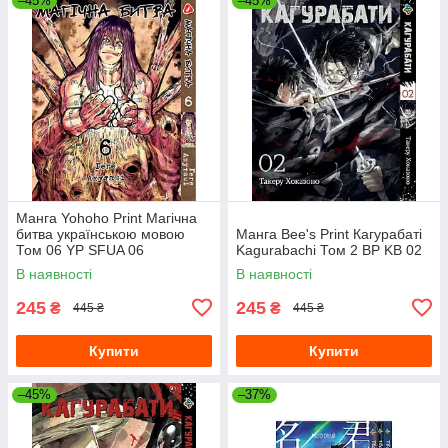
–45%
–45%
Манга Yohoho Print Магічна
битва українською мовою
Манга Bee's Print Кагурабаті
Том 06 YP SFUA 06
Kagurabachi Том 2 BP KB 02
В наявності
В наявності
245
245
₴
₴
445 ₴
445 ₴
Купити
Купити
–45%
–37%