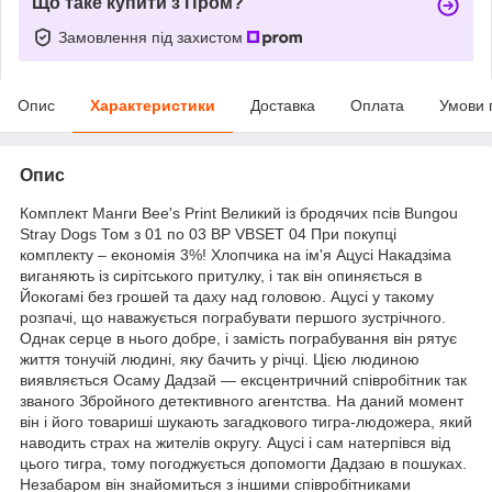
Що таке купити з Пром?
Замовлення під захистом
Опис
Характеристики
Доставка
Оплата
Умови 
Опис
Комплект Манги Bee's Print Великий із бродячих псів Bungou
Stray Dogs Том з 01 по 03 BP VBSET 04 При покупці
комплекту – економія 3%! Хлопчика на ім'я Ацусі Накадзіма
виганяють із сирітського притулку, і так він опиняється в
Йокогамі без грошей та даху над головою. Ацусі у такому
розпачі, що наважується пограбувати першого зустрічного.
Однак серце в нього добре, і замість пограбування він рятує
життя тонучій людині, яку бачить у річці. Цією людиною
виявляється Осаму Дадзай — ексцентричний співробітник так
званого Збройного детективного агентства. На даний момент
він і його товариші шукають загадкового тигра-людожера, який
наводить страх на жителів округу. Ацусі і сам натерпівся від
цього тигра, тому погоджується допомогти Дадзаю в пошуках.
Незабаром він знайомиться з іншими співробітниками