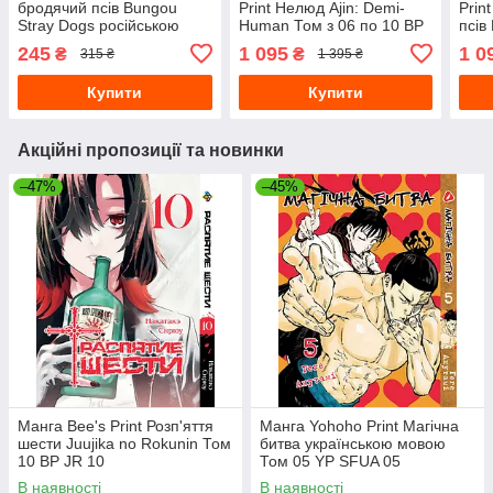
бродячий псів Bungou
Print Нелюд Ajin: Demi-
Prin
Stray Dogs російською
Human Том з 06 по 10 BP
псів
мовою Том 03 BP VB 03
DHSET 03
Том 
245
1 095
1 0
₴
₴
315 ₴
1 395 ₴
BP 
Купити
Купити
Акційні пропозиції та новинки
–47%
–45%
Манга Bee's Print Розп'яття
Манга Yohoho Print Магічна
шести Juujika no Rokunin Том
битва українською мовою
10 BP JR 10
Том 05 YP SFUA 05
В наявності
В наявності