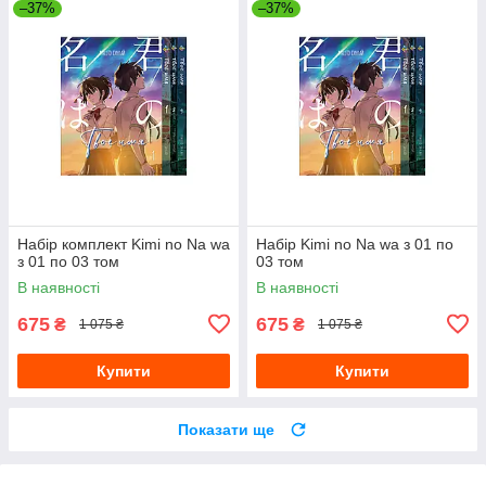
–37%
–37%
Набір комплект Kimi no Na wa
Набір Kimi no Na wa з 01 по
з 01 по 03 том
03 том
В наявності
В наявності
675
675
₴
₴
1 075 ₴
1 075 ₴
Купити
Купити
Показати ще