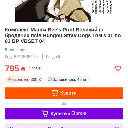
Комплект Манги Bee's Print Великий із
бродячих псів Bungou Stray Dogs Том з 01 по
03 BP VBSET 04
В наявності
Код: BP VBSET 04
Роздріб
795
₴
1 095 ₴
Економія
300 ₴
Залишилось
42 дні
Купити
або
Купити з