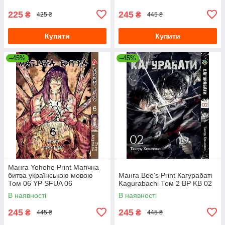
225
245
₴
₴
425 ₴
445 ₴
Купити
Купити
–45%
–45%
Манга Yohoho Print Магічна
битва українською мовою
Манга Bee's Print Кагурабаті
Том 06 YP SFUA 06
Kagurabachi Том 2 BP KB 02
В наявності
В наявності
245
245
₴
₴
445 ₴
445 ₴