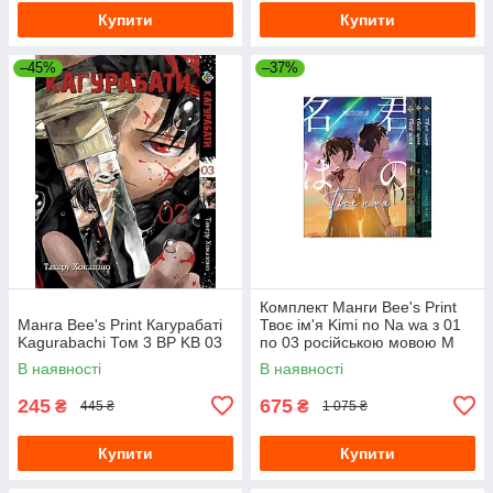
Купити
Купити
–45%
–37%
Комплект Манги Bee's Print
Манга Bee's Print Кагурабаті
Твоє ім'я Kimi no Na wa з 01
Kagurabachi Том 3 BP KB 03
по 03 російською мовою M
KNNWSET 01
В наявності
В наявності
245
675
₴
₴
445 ₴
1 075 ₴
Купити
Купити