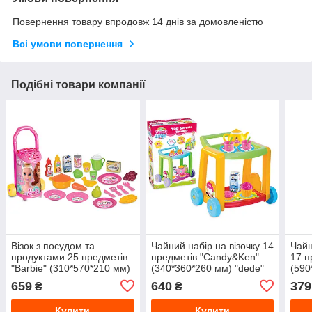
Повернення товару впродовж 14 днів за домовленістю
Всі умови повернення
Подібні товари компанії
Візок з посудом та
Чайний набір на візочку 14
Чайн
продуктами 25 предметів
предметів "Candy&Ken"
17 п
"Barbie" (310*570*210 мм)
(340*360*260 мм) "dede"
(590
"dede"
659
640
379
₴
₴
Купити
Купити