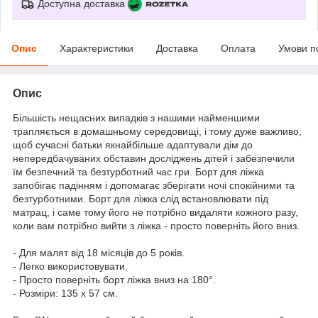
Доступна доставка
Опис
Характеристики
Доставка
Оплата
Умови п
Опис
Більшість нещасних випадків з нашими найменшими
трапляється в домашньому середовищі, і тому дуже важливо,
щоб сучасні батьки якнайбільше адаптували дім до
непередбачуваних обставин досліджень дітей і забезпечили
їм безпечний та безтурботний час гри. Борт для ліжка
запобігає падінням і допомагає зберігати ночі спокійними та
безтурботними. Борт для ліжка слід встановлювати під
матрац, і саме тому його не потрібно видаляти кожного разу,
коли вам потрібно вийти з ліжка - просто поверніть його вниз.
- Для малят від 18 місяців до 5 років.
- Легко використовувати.
- Просто поверніть борт ліжка вниз на 180°.
- Розміри: 135 x 57 см.