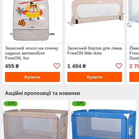
Захисний чохол на спинку
Захисний бортик для ліжка
Ліжк
сидіння автомобіля
FreeON little dots
Free
FreeON, fox
Dust
455
1 494
2 7
₴
₴
Купити
Купити
Акційні пропозиції та новинки
–10%
–10%