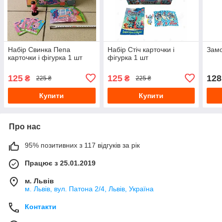
Набір Свинка Пепа
Набір Стіч карточки і
Замо
карточки і фігурка 1 шт
фігурка 1 шт
125
125
128
₴
₴
225 ₴
225 ₴
Купити
Купити
Про нас
95% позитивних з 117 відгуків за рік
Працює з 25.01.2019
м. Львів
м. Львів, вул. Патона 2/4, Львів, Україна
Контакти