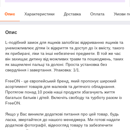
Опис
Характеристики
Доставка
Оплата
Умови п
Опис
L-подібний замок для ящиків запобігає відкриванню ящиків та
унеможливлює дітям їх відкриття та доступ до їх вмісту, такого
як прибирачі, ліки та інші небезпечні предмети. В той же час
він захищає дитину від можливих травм та пошкоджень, таких
як защемлені пальці та долоні. Проста установка без
свердління і завертання. Упаковка: 1/1.
FreeON - це європейський бренд, який пропонує широкий
асортимент товарів для малюків та дитячого обладнання.
Протягом понад 10 років наші продукти збагачують життя
багатьох батьків і дітей. Включіть свободу та турботу разом із
FreeON.
Якщо у Вас виникли додаткові питання про цей товар, будь
ласка, звертайтеся до нашого менеджера. Ми готові надати
додаткові фотографії, відеоогляд товару та забезпечити