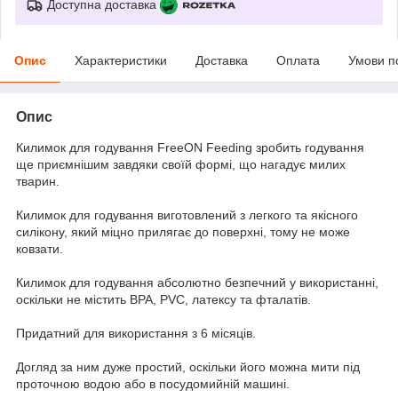
Доступна доставка
Опис
Характеристики
Доставка
Оплата
Умови п
Опис
Килимок для годування FreeON Feeding зробить годування
ще приємнішим завдяки своїй формі, що нагадує милих
тварин.
Килимок для годування виготовлений з легкого та якісного
силікону, який міцно прилягає до поверхні, тому не може
ковзати.
Килимок для годування абсолютно безпечний у використанні,
оскільки не містить BPA, PVC, латексу та фталатів.
Придатний для використання з 6 місяців.
Догляд за ним дуже простий, оскільки його можна мити під
проточною водою або в посудомийній машині.