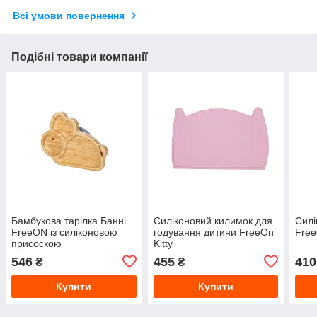
Всі умови повернення
Подібні товари компанії
Бамбукова тарілка Банні
Силіконовий килимок для
Силі
FreeON із силіконовою
годування дитини FreeOn
Free
присоскою
Kitty
546
455
410
₴
₴
Купити
Купити