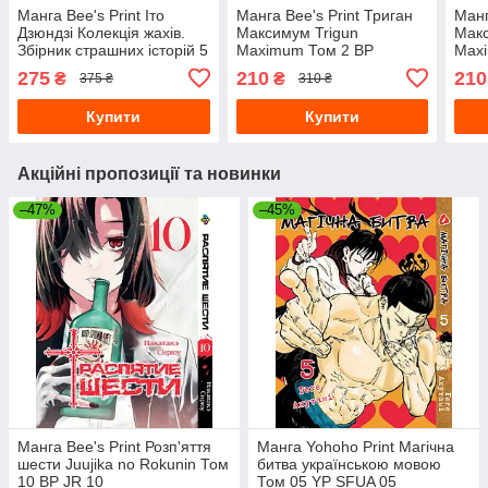
Манга Bee's Print Іто
Манга Bee's Print Триган
Манг
Дзюндзі Колекція жахів.
Максимум Trigun
Макс
Збірник страшних історій 5
Maximum Том 2 BP
Max
Том BP JI HC 05
TRGNM 02
TRG
275
210
210
₴
₴
375 ₴
310 ₴
Купити
Купити
Акційні пропозиції та новинки
–47%
–45%
Манга Bee's Print Розп'яття
Манга Yohoho Print Магічна
шести Juujika no Rokunin Том
битва українською мовою
10 BP JR 10
Том 05 YP SFUA 05