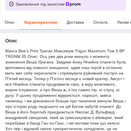
Замовлення під захистом
Опис
Характеристики
Доставка
Оплата
Умови 
Опис
Манга Bee's Print Триган Максимум Trigun Maximum Том 5 BP
TRGNM 05 Опис: Ось уже два роки минуло з моменту
зникнення Веша Урагана. Завдяки йому Нічийна планета була
врятована від повного знищення, адже наш герой в останню
мить зміг себе пересилити і спрямувати руйнівний постріл на
П'ятий місяць. Тепер у П'ятого місяця є новий кратер, Август і
вся Нічийна планета продовжили своє, в міру можливого,
мирне існування, а про Веша ж, з тих самих пір, ні слуху, ні
духу. У цьому продовженні відкриється, нарешті, завіса
таємниці, і ми дізнаємося більше про таємниче минуле Веша і
про історію роду людського на цій Богом забутій планеті. До
Веша в його боротьбі приєднається Ніколас Д. Вульфвуд -
мандрівний священик, який за сумісництвом є вбивцею, який
перебуває в банді Ган-хо-Ганс, і чиї мотиви поки що неясні.
Хоч твір і відомий своєю гумористичною складовою, це не