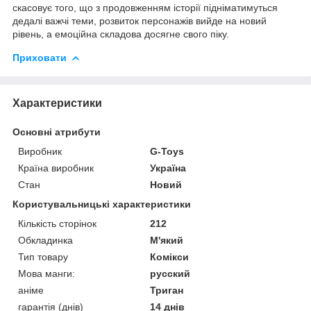
скасовує того, що з продовженням історії підніматимуться
дедалі важчі теми, розвиток персонажів вийде на новий
рівень, а емоційна складова досягне свого піку.
Приховати
Характеристики
Основні атрибути
Виробник
G-Toys
Країна виробник
Україна
Стан
Новий
Користувальницькі характеристики
Кількість сторінок
212
Обкладинка
М'який
Тип товару
Комікси
Мова манги:
русский
аніме
Триган
гарантія (днів)
14 днів