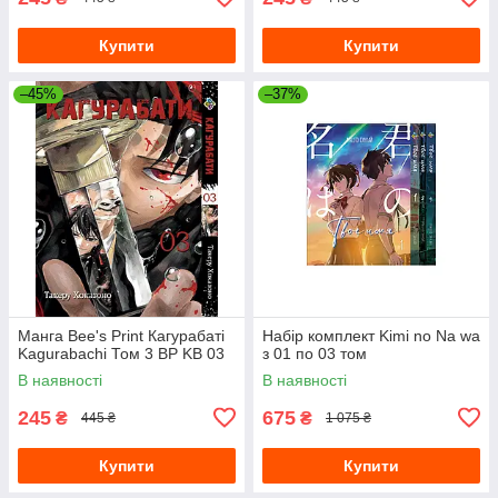
Купити
Купити
–45%
–37%
Манга Bee's Print Кагурабаті
Набір комплект Kimi no Na wa
Kagurabachi Том 3 BP KB 03
з 01 по 03 том
В наявності
В наявності
245
675
₴
₴
445 ₴
1 075 ₴
Купити
Купити