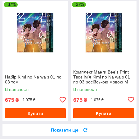
–37%
–37%
Комплект Манги Bee's Print
Набір Kimi no Na wa з 01 по
Твоє ім'я Kimi no Na wa з 01
03 том
по 03 російською мовою M
KNNWSET 01
В наявності
В наявності
675
675
₴
₴
1 075 ₴
1 075 ₴
Купити
Купити
Показати ще