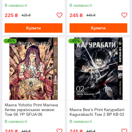
В наявності
В наявності
225
245
₴
₴
425 ₴
445 ₴
Купити
Купити
–45%
–45%
Манга Yohoho Print Магічна
битва українською мовою
Манга Bee's Print Кагурабаті
Том 06 YP SFUA 06
Kagurabachi Том 2 BP KB 02
В наявності
В наявності
245
245
₴
₴
445 ₴
445 ₴