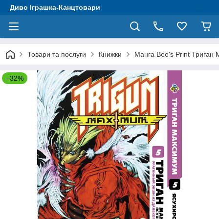
Диво Іграшка-Канцтовари
Товари та послуги
Книжки
Манга Bee's Print Трига
–32%