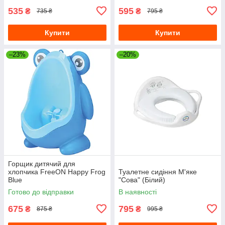
535
595
₴
₴
735 ₴
795 ₴
Купити
Купити
–23%
–20%
Горщик дитячий для
хлопчика FreeON Happy Frog
Туалетне сидіння М'яке
Blue
"Сова" (Білий)
Готово до відправки
В наявності
675
795
₴
₴
875 ₴
995 ₴