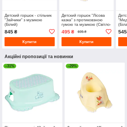
Детский горшок - стільчик
Детский горшок "Лісова
Детс
"Зайчики" з музикою
казка" з протиковзною
"Мед
(Білий)
гумою та музикою (Світло-
(Біл
жовтий)
845
495
545
₴
₴
695 ₴
Купити
Купити
Акційні пропозиції та новинки
–31%
–29%