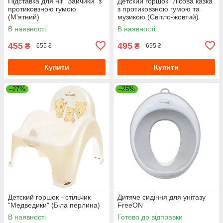
Підставка для ніг "Зайчики" з
Детский горшок "Лісова казка"
протиковзною гумою
з протиковзною гумою та
(М'ятний)
музикою (Світло-жовтий)
В наявності
В наявності
455
495
₴
₴
655 ₴
695 ₴
Купити
Купити
–27%
–25%
Детский горшок - стільчик
Дитяче сидіння для унітазу
"Медведики" (Біла перлина)
FreeON
В наявності
Готово до відправки