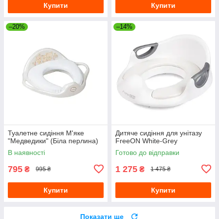
Купити
Купити
–20%
–14%
Туалетне сидіння М'яке
Дитяче сидіння для унітазу
"Медведики" (Біла перлина)
FreeON White-Grey
В наявності
Готово до відправки
795
1 275
₴
₴
995 ₴
1 475 ₴
Купити
Купити
Показати ще