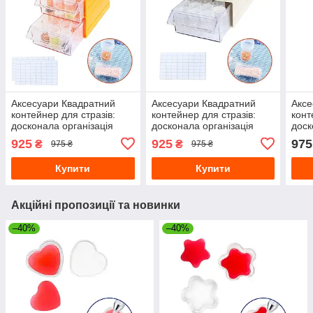
Аксесуари Квадратний
Аксесуари Квадратний
Аксе
контейнер для стразів:
контейнер для стразів:
конт
досконала організація
досконала організація
доск
вашого творчого Процесу
вашого творчого Процесу
вашо
925
925
975
₴
₴
975 ₴
975 ₴
Купити
Купити
Акційні пропозиції та новинки
–40%
–40%