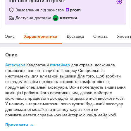
Що таке купити з Пром?
Замовлення під захистом
Доступна доставка
Опис
Характеристики
Доставка
Оплата
Умови 
Опис
Аксесуари
Квадратний
контейнер
для стразів: досконала
організація вашого творчого Процесу Специальные
инструменты для алмазной вышивки Для того, щоб зробити
викладку мозаїки ще захопливішою та комфортнішою,
придумані спеціальні аксесуари. Вони полегшують вишивання
камінців і роблять його ефективнішим, даючи майстрам
можливість працювати докладно та домагатися високої якості.
У нашому інтернет-магазині легко купити будь-який аксесуар
для алмазної мозаїки та інші ноу-хау, з якими ви
почуватиметеся справжньою майстеркою хенд-мейд хобі.
Приховати