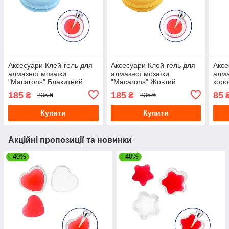
Аксесуари Клей-гель для
Аксесуари Клей-гель для
Аксе
алмазної мозаїки
алмазної мозаїки
алма
"Macarons" Блакитний
"Macarons" Жовтий
коро
185
185
85
₴
₴
235 ₴
235 ₴
Купити
Купити
Акційні пропозиції та новинки
–40%
–40%