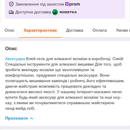
Замовлення під захистом
Доступна доставка
Опис
Характеристики
Доставка
Оплата
Умови 
Опис
Аксесуари
Клей-гель для алмазної мозаїки в коробочці. Синій
Спеціальні інструменти для алмазної вишивки Для того, щоб
зробити викладку мозаїки ще захопливішою та
комфортнішою, придумані спеціальні аксесуари. Вони
полегшують вишивання камінців і роблять його ефективнішим,
даючи майстрам можливість працювати докладно та
домагатися високої якості. У нашому інтернет-магазині легко
купити будь-який аксесуар для алмазної мозаїки та інші ноу-
хау, з якими ви почуватиметеся справжньою майстеркою
хенд-мейд хобі.
Приховати