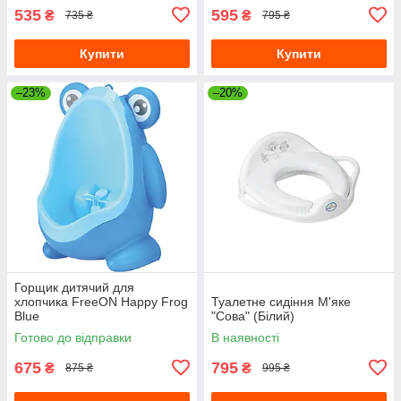
535
595
₴
₴
735 ₴
795 ₴
Купити
Купити
–23%
–20%
Горщик дитячий для
хлопчика FreeON Happy Frog
Туалетне сидіння М'яке
Blue
"Сова" (Білий)
Готово до відправки
В наявності
675
795
₴
₴
875 ₴
995 ₴