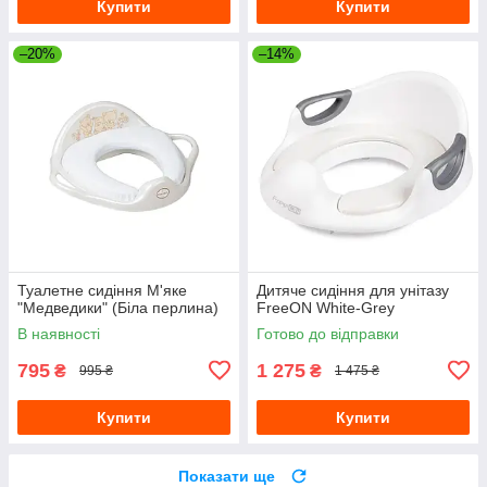
Купити
Купити
–20%
–14%
Туалетне сидіння М'яке
Дитяче сидіння для унітазу
"Медведики" (Біла перлина)
FreeON White-Grey
В наявності
Готово до відправки
795
1 275
₴
₴
995 ₴
1 475 ₴
Купити
Купити
Показати ще