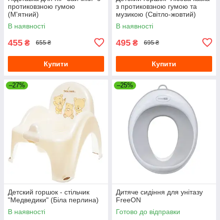
протиковзною гумою
з протиковзною гумою та
(М'ятний)
музикою (Світло-жовтий)
В наявності
В наявності
455
495
₴
₴
655 ₴
695 ₴
Купити
Купити
–27%
–25%
Детский горшок - стільчик
Дитяче сидіння для унітазу
"Медведики" (Біла перлина)
FreeON
В наявності
Готово до відправки