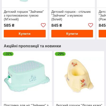
Детский горшок "Зайчики"
Детский горшок - стільчик
Детс
з протиковзною гумою
"Зайчики" з музикою
"Зай
(М'ятний)
(Білий)
(Рож
585
845
845
₴
₴
Купити
Купити
Акційні пропозиції та новинки
–31%
–29%
Підставка для ніг "Зайчики" з
Детский горшок "Лісова казка"