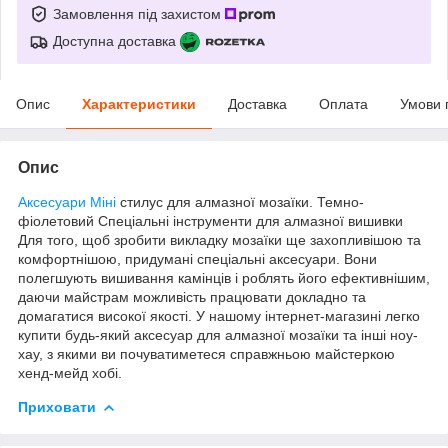
Замовлення під захистом
Доступна доставка
Опис
Характеристики
Доставка
Оплата
Умови 
Опис
Аксесуари
Міні
стилус для алмазної мозаїки. Темно-
фіолетовий Спеціальні інструменти для алмазної вишивки
Для того, щоб зробити викладку мозаїки ще захопливішою та
комфортнішою, придумані спеціальні аксесуари. Вони
полегшують вишивання камінців і роблять його ефективнішим,
даючи майстрам можливість працювати докладно та
домагатися високої якості. У нашому інтернет-магазині легко
купити будь-який аксесуар для алмазної мозаїки та інші ноу-
хау, з якими ви почуватиметеся справжньою майстеркою
хенд-мейд хобі.
Приховати