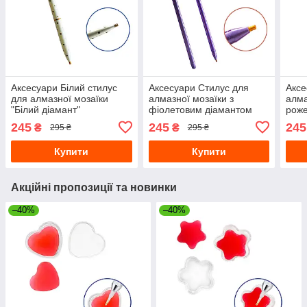
Аксесуари Білий стилус
Аксесуари Стилус для
Аксе
для алмазної мозаїки
алмазної мозаїки з
алма
"Білий діамант"
фіолетовим діамантом
рож
245
245
245
₴
₴
295 ₴
295 ₴
Купити
Купити
Акційні пропозиції та новинки
–40%
–40%