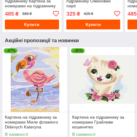
підрамнику Картина за
підрамнику Ожиновий
підр
номерами на підрамнику
пиріг
номе
Картина на підрамнику за
Карт
485
325
485
₴
₴
585 ₴
425 ₴
номерами Побачення
ном
Pors
Купити
Купити
Акційні пропозиції та новинки
–47%
–45%
Картина на підрамнику за
Картина на підрамнику за
номерами Миле фламінго
номерами Грайливе
Didevych Kateryna
кошенятко
В наявності
В наявності