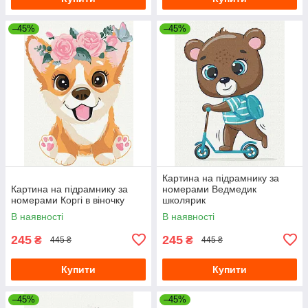
–45%
–45%
Картина на підрамнику за
Картина на підрамнику за
номерами Ведмедик
номерами Коргі в віночку
школярик
В наявності
В наявності
245
245
₴
₴
445 ₴
445 ₴
Купити
Купити
–45%
–45%