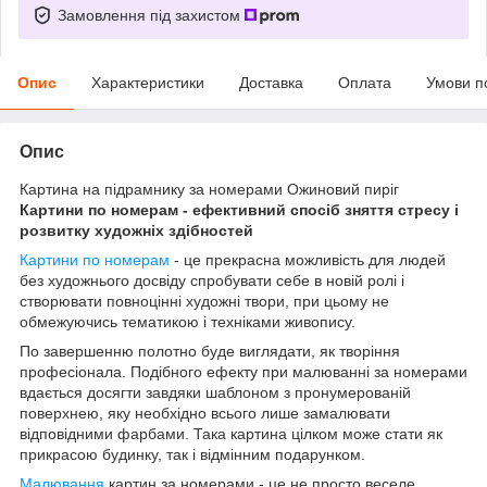
Замовлення під захистом
Опис
Характеристики
Доставка
Оплата
Умови п
Опис
Картина на підрамнику за номерами Ожиновий пиріг
Картини по номерам - ефективний спосіб зняття стресу і
розвитку художніх здібностей
Картини по номерам
- це прекрасна можливість для людей
без художнього досвіду спробувати себе в новій ролі і
створювати повноцінні художні твори, при цьому не
обмежуючись тематикою і техніками живопису.
По завершенню полотно буде виглядати, як творіння
професіонала. Подібного ефекту при малюванні за номерами
вдається досягти завдяки шаблоном з пронумерованій
поверхнею, яку необхідно всього лише замалювати
відповідними фарбами. Така картина цілком може стати як
прикрасою будинку, так і відмінним подарунком.
Малювання
картин за номерами - це не просто веселе