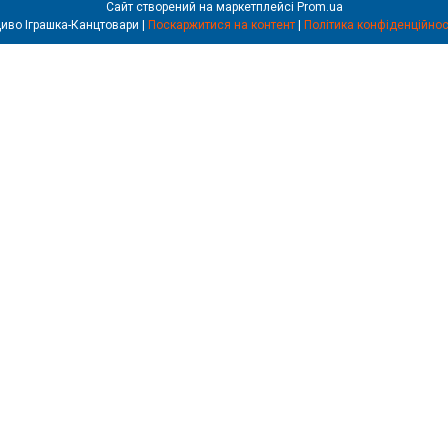
Сайт створений на маркетплейсі
Prom.ua
Диво Іграшка-Канцтовари |
Поскаржитися на контент
|
Політика конфіденційнос