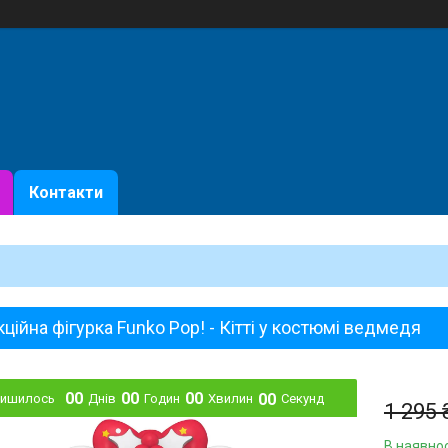
Контакти
ційна фігурка Funko Pop! - Кітті у костюмі ведмедя
0
0
0
0
0
0
0
0
лишилось
Днів
Годин
Хвилин
Секунд
1 295 
В наявнос