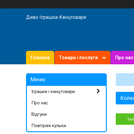
Диво Іграшка-Канцтовари
Головна
Товари і послуги
Про нас
Іграшки і канцтовари
Колек
Про нас
Відгуки
За
Повітряні кульки