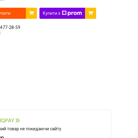
упити
Купити з
 477-28-59
який товар не покидаючи сайту.
тю