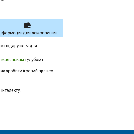
Інформація для замовлення
вим подарунком для
з
маленьким
тулубом і
ляє зробити ігровий процес
 інтелекту.