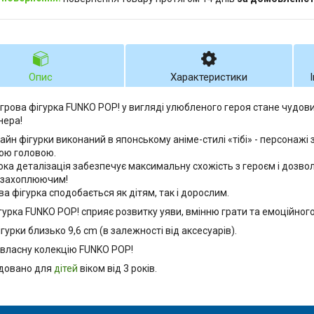
Опис
Характеристики
 ігрова фігурка FUNKO POP! у вигляді улюбленого героя стане чудо
нера!
айн фігурки виконаний в японському аніме-стилі «тібі» - персонажі 
ою головою.
ока деталізація забезпечує максимальну схожість з героєм і дозво
 захоплюючим!
ва фігурка сподобається як дітям, так і дорослим.
ігурка FUNKO POP! сприяє розвитку уяви, вмінню грати та емоційного
гурки близько 9,6 cm (в залежності від аксесуарів).
 власну колекцію FUNKO POP!
довано для
дітей
віком від 3 років.