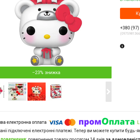
К
+380 (97)
0975981366
–23%
анії підключені електронні платежі. Тепер ви можете купити будь-
повернення товару протягом 14 днів
за домовленіс