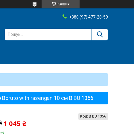
Кошик
+380 (97) 477-28-59
Boruto with rasengan 10 см B BU 1356
Код:
B BU 1356
1 045 ₴
₴
ті