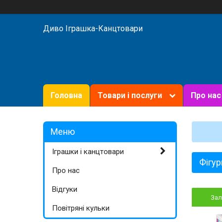
Диво Іграшка-Канцтовари
Головна
Товари і послуги
Про нас
Іграшки і канцтовари
Фігур
Про нас
Відгуки
За
Повітряні кульки