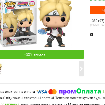
К
+380 (97)
0975981366
–22%
анії підключені електронні платежі. Тепер ви можете купити будь-
повернення товару протягом 14 днів
за домовленіс