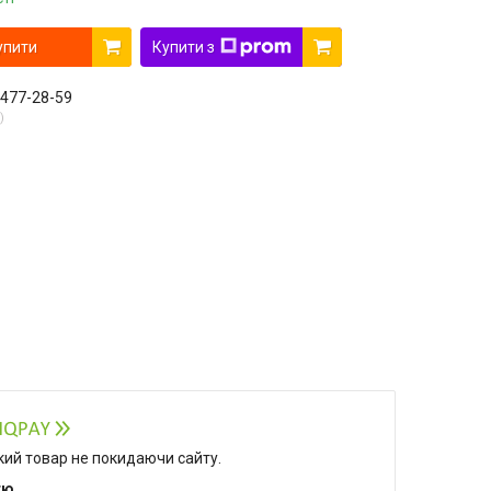
упити
Купити з
 477-28-59
який товар не покидаючи сайту.
тю