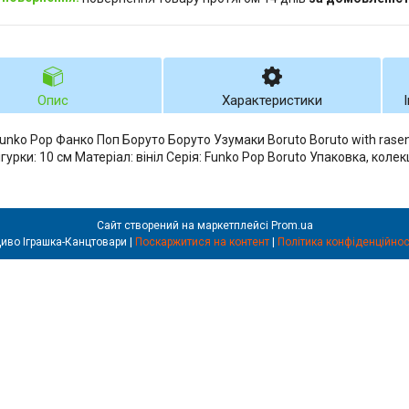
Опис
Характеристики
Funko Pop Фанко Поп Боруто Боруто Узумаки Boruto Boruto with rase
гурки: 10 см Матеріал: вініл Серія: Funko Pop Boruto Упаковка, колек
Сайт створений на маркетплейсі
Prom.ua
Диво Іграшка-Канцтовари |
Поскаржитися на контент
|
Політика конфіденційнос