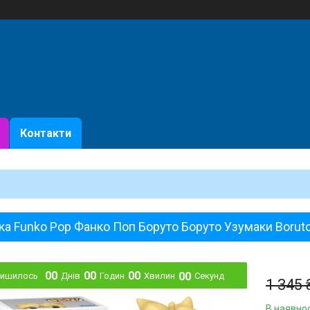
Контакти
ка Funko Pop Фанко Поп Боруто Боруто Узумаки Boruto 
0
0
0
0
0
0
0
0
лишилось
Днів
Годин
Хвилин
Секунд
1 345 
В наявнос