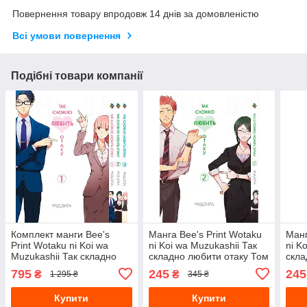
Повернення товару впродовж 14 днів за домовленістю
Всі умови повернення
Подібні товари компанії
Комплект манги Bee's
Манга Bee's Print Wotaku
Манг
Print Wotaku ni Koi wa
ni Koi wa Muzukashii Так
ni K
Muzukashii Так складно
складно любити отаку Том
скла
любити отаку Том з 01 по
02 BP WNK 02
03 
795
245
245
₴
₴
1 295 ₴
345 ₴
03 BP WNKSET 02
Купити
Купити