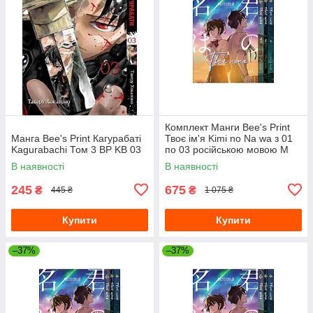
Комплект Манги Bee's Print
Манга Bee's Print Кагурабаті
Твоє ім'я Kimi no Na wa з 01
Kagurabachi Том 3 BP KB 03
по 03 російською мовою M
KNNWSET 01
В наявності
В наявності
245
675
₴
₴
445 ₴
1 075 ₴
Купити
Купити
–37%
–37%