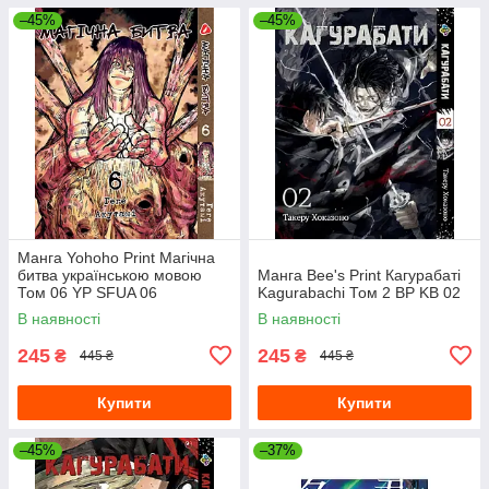
–45%
–45%
Манга Yohoho Print Магічна
битва українською мовою
Манга Bee's Print Кагурабаті
Том 06 YP SFUA 06
Kagurabachi Том 2 BP KB 02
В наявності
В наявності
245
245
₴
₴
445 ₴
445 ₴
Купити
Купити
–45%
–37%