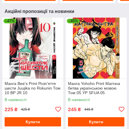
Акційні пропозиції та новинки
–47%
–45%
Манга Bee's Print Розп'яття
Манга Yohoho Print Магічна
шести Juujika no Rokunin Том
битва українською мовою
10 BP JR 10
Том 05 YP SFUA 05
В наявності
В наявності
225
245
₴
₴
425 ₴
445 ₴
Купити
Купити