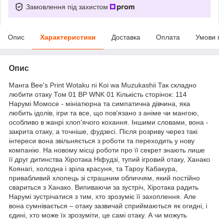
Замовлення під захистом
Опис
Характеристики
Доставка
Оплата
Умови 
Опис
Манга Bee's Print Wotaku ni Koi wa Muzukashii Так складно
любити отаку Том 01 BP WNK 01 Кількість сторінок: 114
Нарумі Момосе - мініатюрна та симпатична дівчина, яка
любить ідолів, ігри та все, що пов'язано з аніме чи мангою,
особливо в жанрі хлоп'ячого кохання. Іншими словами, вона -
закрита отаку, а точніше, фудзесі. Після розриву через такі
інтереси вона звільняється з роботи та переходить у нову
компанію. На новому місці роботи про її секрет знають лише
її друг дитинства Хіротака Ніфудзі, тупий ігровий отаку, Ханако
Коянагі, холодна і зріла красуня, та Тароу Кабакура,
привабливий хлопець зі страшним обличчям, який постійно
свариться з Ханако. Випиваючи за зустріч, Хіротака радить
Нарумі зустрічатися з тим, хто зрозуміє її захоплення. Але
вона сумнівається – отаку зазвичай сприймаються як огидні, і
єдині, хто може їх зрозуміти, це самі отаку. А чи можуть