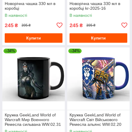
Новорічна чашка 330 мл в
Новорічна чашка 330 мл в
коробці
коробці kr-2025-16
В наявності
В наявності
245
245
₴
₴
395 ₴
395 ₴
Купити
Купити
–34%
–34%
Кружка GeekLand World of
Кружка GeekLand World of
Warcraft Мир Военного
Warcraft Світ Військового
Ремесла сильвана WW.02.31
Ремесла альянс WW.02.20
В наявності
В наявності