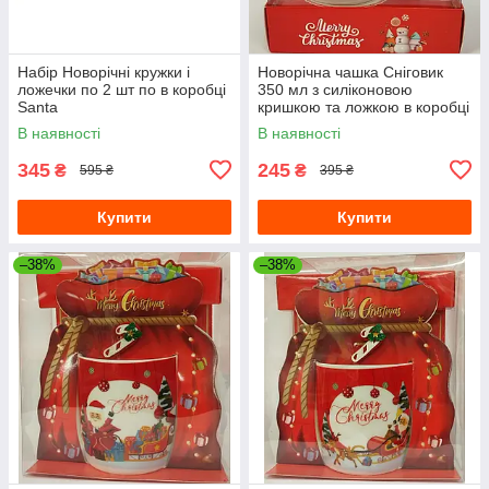
Набір Новорічні кружки і
Новорічна чашка Сніговик
ложечки по 2 шт по в коробці
350 мл з силіконовою
Santa
кришкою та ложкою в коробці
kr-2025-3
В наявності
В наявності
345
245
₴
₴
595 ₴
395 ₴
Купити
Купити
–38%
–38%