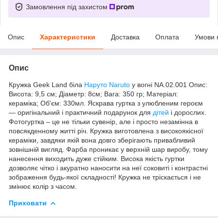
Замовлення під захистом
Опис
Характеристики
Доставка
Оплата
Умови 
Опис
Кружка Geek Land біла
Наруто Naruto
у вогні NA.02.001 Опис:
Висота: 9,5 см; Діаметр: 8см; Вага: 350 гр; Матеріал:
кераміка; Об'єм: 330мл. Яскрава гуртка з улюбленим героєм
― оригінальний і практичний подарунок для
дітей
і дорослих.
Фотогуртка – це не тільки сувенір, але і просто незамінна в
повсякденному житті річ. Кружка виготовлена з високоякісної
кераміки, завдяки якій вона довго зберігають привабливий
зовнішній вигляд. Фарба проникає у верхній шар виробу, тому
нанесення виходить дуже стійким. Висока якість гуртки
дозволяє чітко і акуратно наносити на неї соковиті і контрастні
зображення будь-якої складності! Кружка не тріскається і не
змінює колір з часом.
Приховати