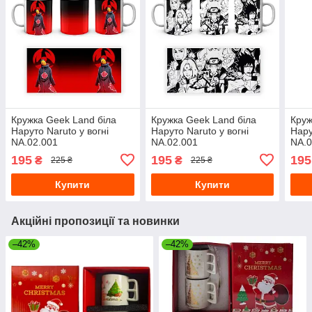
Кружка Geek Land біла
Кружка Geek Land біла
Круж
Наруто Naruto у вогні
Наруто Naruto у вогні
Нару
NA.02.001
NA.02.001
NA.0
195
195
195
₴
₴
225 ₴
225 ₴
Купити
Купити
Акційні пропозиції та новинки
–42%
–42%