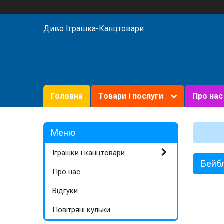
Диво Іграшка-Канцтовари
Головна
Товари і послуги
Про нас
Іграшки і канцтовари
Бейбл
Про нас
Відгуки
Повітряні кульки