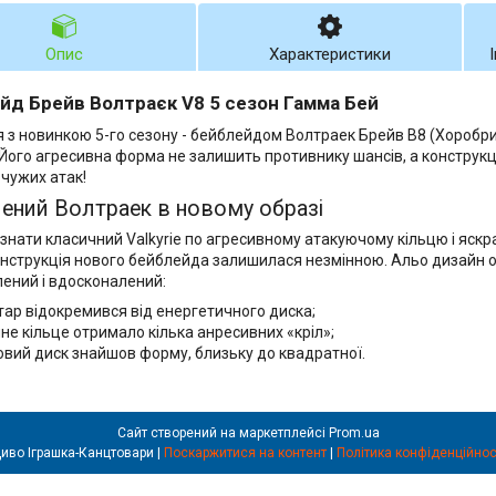
Опис
Характеристики
йд Брейв Волтраєк V8 5 сезон Гамма Бей
 з новинкою 5-го сезону - бейблейдом Волтраек Брейв В8 (Хоробрий)
 Його агресивна форма не залишить противнику шансів, а конструкці
 чужих атак!
ений Волтраек в новому образі
ізнати класичний Valkyrie по агресивному атакуючому кільцю і яс
онструкція нового бейблейда залишилася незмінною. Альо дизайн 
ений і вдосконалений:
тар відокремився від енергетичного диска;
мне кільце отримало кілька анресивних «кріл»;
овий диск знайшов форму, близьку до квадратної.
Сайт створений на маркетплейсі
Prom.ua
Диво Іграшка-Канцтовари |
Поскаржитися на контент
|
Політика конфіденційнос