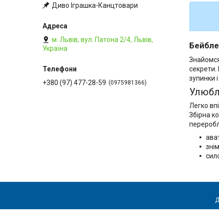
Диво Іграшка-Канцтовари
м. Львів, вул. Патона 2/4, Львів,
Бейбле
Україна
Знайомся
секрети.
зупинки і
+380 (97) 477-28-59
0975981366
Улюбл
Легко вп
Збірна к
переробл
ава
зні
сил