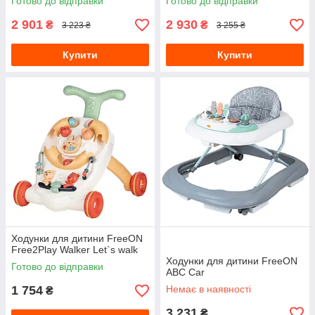
Готово до відправки
Готово до відправки
2 901
2 930
₴
₴
3 223 ₴
3 255 ₴
Купити
Купити
Ходунки для дитини FreeON
Free2Play Walker Let`s walk
Ходунки для дитини FreeON
Готово до відправки
ABC Car
1 754
Немає в наявності
₴
3 231
₴