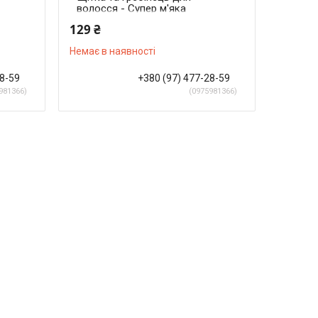
волосся - Супер м'яка
щетина (Білий) "BabyOno"
129 ₴
Немає в наявності
28-59
+380 (97) 477-28-59
981366
0975981366