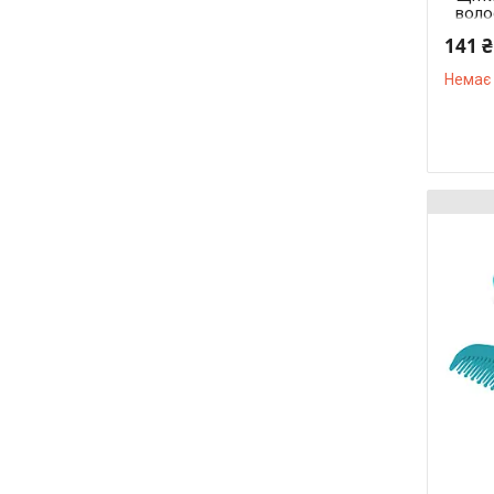
воло
щети
141 ₴
Немає 