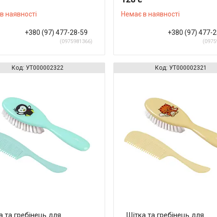
в наявності
Немає в наявності
+380 (97) 477-28-59
+380 (97) 477-
0975981366
0975
УТ000002322
УТ000002321
а та гребінець для
Щітка та гребінець для