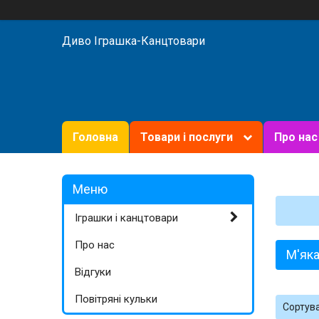
Диво Іграшка-Канцтовари
Головна
Товари і послуги
Про нас
Іграшки і канцтовари
Про нас
М'як
Відгуки
Повітряні кульки