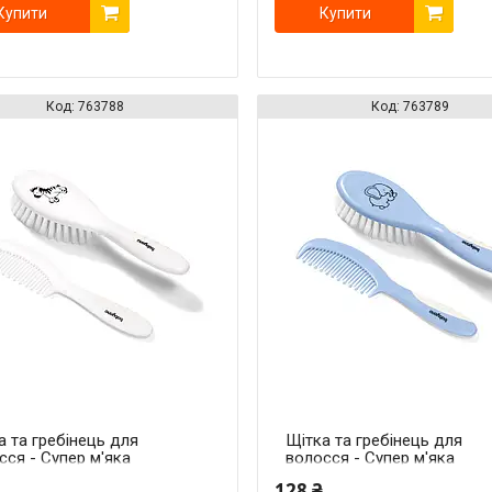
Купити
Купити
763788
763789
а та гребінець для
Щітка та гребінець для
сся - Супер м'яка
волосся - Супер м'яка
на (Білий)
щетина (Блакитний)
128 ₴