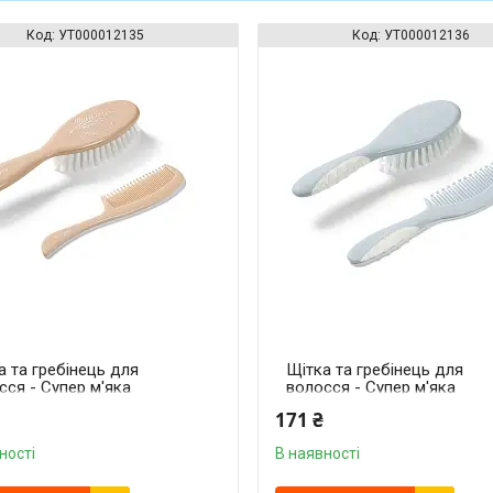
УТ000012135
УТ000012136
а та гребінець для
Щітка та гребінець для
сся - Супер м'яка
волосся - Супер м'яка
на (Бежевий)
щетина (Блакитний
171 ₴
yono"
"Babyono"
ності
В наявності