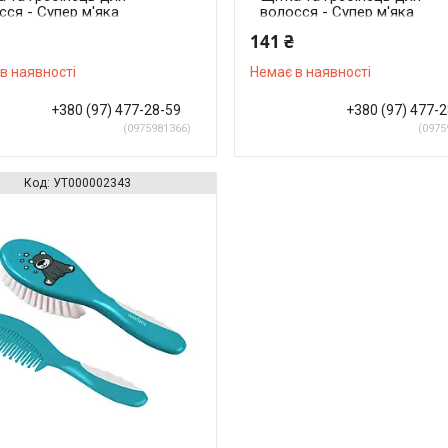
сся - Супер м'яка
волосся - Супер м'яка
на (М'ятний)
щетина (Кремовий)
141 ₴
в наявності
Немає в наявності
+380 (97) 477-28-59
+380 (97) 477-
0975981366
0975
УТ000002343