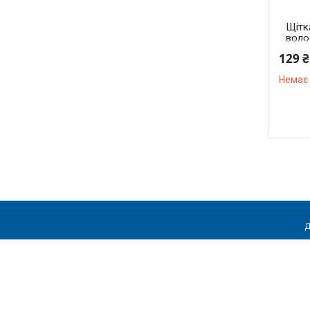
Щітк
воло
щети
129 ₴
"Bab
Немає 