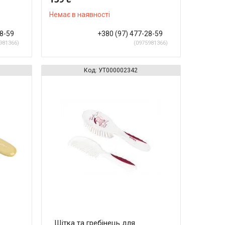
Немає в наявності
28-59
+380 (97) 477-28-59
981366
0975981366
УТ000002342
Щітка та гребінець для