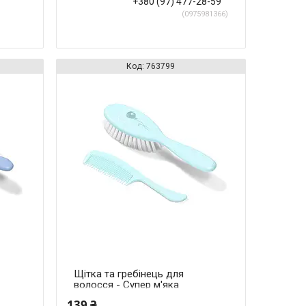
+380 (97) 477-28-59
0975981366
763799
Щітка та гребінець для
волосся - Супер м'яка
щетина (Блакитний)
139 ₴