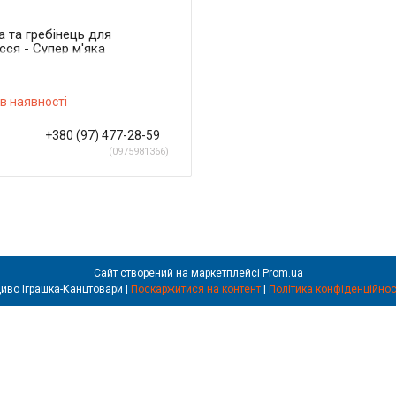
а та гребінець для
сся - Супер м'яка
на (Бірюзовий)
yOno"
в наявності
+380 (97) 477-28-59
0975981366
Сайт створений на маркетплейсі
Prom.ua
Диво Іграшка-Канцтовари |
Поскаржитися на контент
|
Політика конфіденційнос