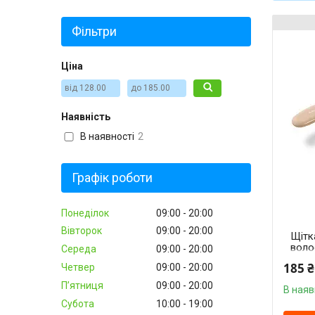
Фільтри
Ціна
Наявність
В наявності
2
Графік роботи
Понеділок
09:00
20:00
Вівторок
09:00
20:00
Щітк
воло
Середа
09:00
20:00
щети
185 ₴
Четвер
09:00
20:00
"Bab
Пʼятниця
09:00
20:00
В наяв
Субота
10:00
19:00