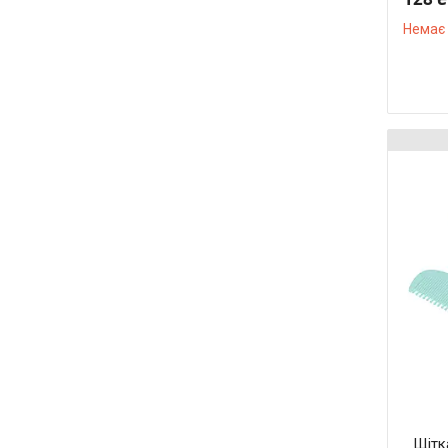
Немає 
Щітк