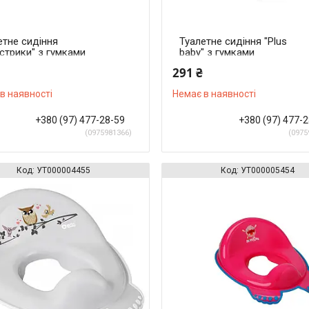
етне сидіння
Туалетне сидіння "Plus
стрики" з гумками
baby" з гумками
иковзними
протиковзними Маленька
291 ₴
китний)
сова (Білий)
в наявності
Немає в наявності
+380 (97) 477-28-59
+380 (97) 477-
0975981366
0975
УТ000004455
УТ000005454