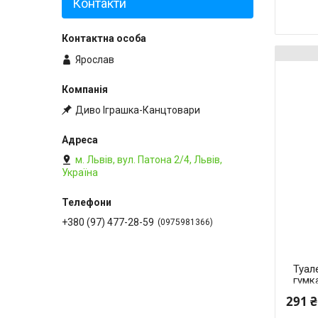
Контакти
Ярослав
Диво Іграшка-Канцтовари
м. Львів, вул. Патона 2/4, Львів,
Україна
+380 (97) 477-28-59
0975981366
Туале
гумк
(Біл
291 ₴